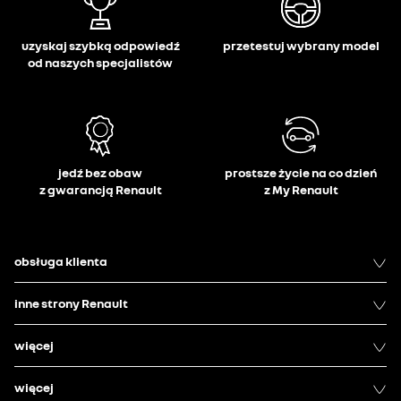
uzyskaj szybką odpowiedź
przetestuj wybrany model
od naszych specjalistów
jedź bez obaw
prostsze życie na co dzień
z gwarancją Renault
z My Renault
obsługa klienta
inne strony Renault
więcej
więcej