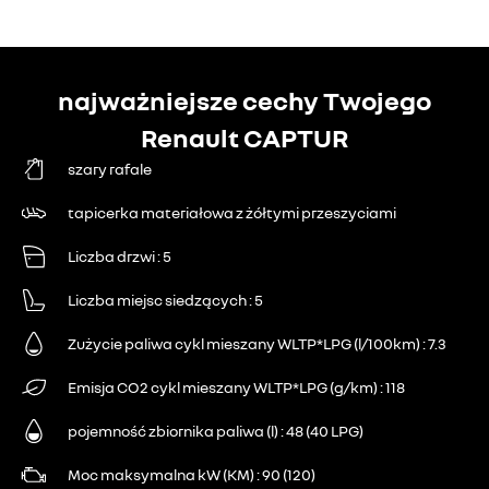
najważniejsze cechy Twojego
Renault CAPTUR
szary rafale
tapicerka materiałowa z żółtymi przeszyciami
Liczba drzwi
5
Liczba miejsc siedzących
5
Zużycie paliwa cykl mieszany WLTP*LPG (l/100km)
7.3
Emisja CO2 cykl mieszany WLTP*LPG (g/km)
118
pojemność zbiornika paliwa (l)
48 (40 LPG)
Moc maksymalna kW (KM)
90 (120)