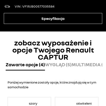
VIN
VF1RJB00577035584
Specyfikacja
zobacz wyposażenie i
opcje Twojego Renault
CAPTUR
Zawarte opcje (4)
WYGLĄD (5)
MULTIMEDIA (7
Poniżej wymienione zostały opcje, które znajdują się w tym
samochodzie
szary
oświtelenie