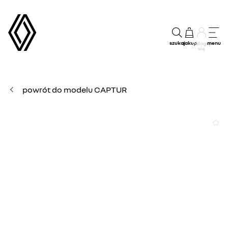
szukaj
zakup
menu
Zaloguj
się
powrót do modelu CAPTUR