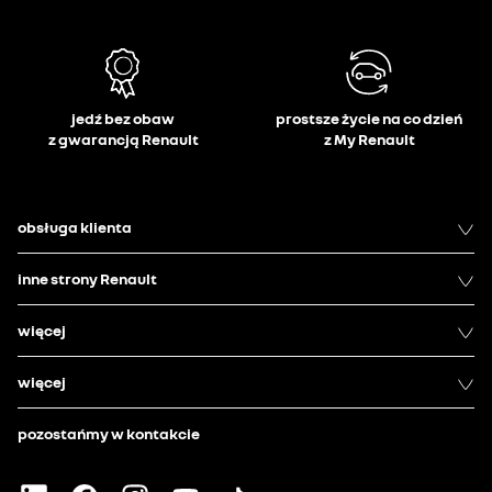
jedź bez obaw
prostsze życie na co dzień
z gwarancją Renault
z My Renault
obsługa klienta
inne strony Renault
więcej
więcej
pozostańmy w kontakcie