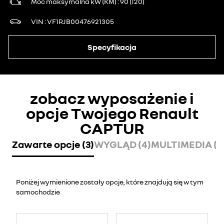
Moc maksymalna kW (KM)
90 (120)
VIN
VF1RJB00476921305
Specyfikacja
zobacz wyposażenie i
opcje Twojego Renault
CAPTUR
Zawarte opcje (3)
WYGLĄD (4)
MULTIMEDIA (6
Poniżej wymienione zostały opcje, które znajdują się w tym
samochodzie