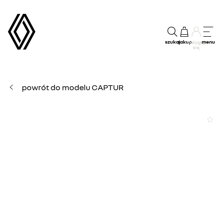
szukaj
zakup
menu
Zaloguj
się
powrót do modelu CAPTUR