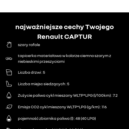
najważniejsze cechy Twojego
Renault CAPTUR
szary rafale
tapicerka materiałowa w kolorze ciemno szarym z
niebieskimi przeszyciami
Liczba drzwi
5
Liczba miejsc siedzących
5
Zużycie paliwa cykl mieszany WLTP*LPG (l/100km)
7.2
Emisja CO2 cykl mieszany WLTP*LPG (g/km)
116
pojemność zbiornika paliwa (l)
48 (40 LPG)