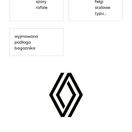
szary
felgi
rafale
stalowe
typu
Flexwheel
17", wzór
nymphea
wyjmowana
podłoga
bagażnika