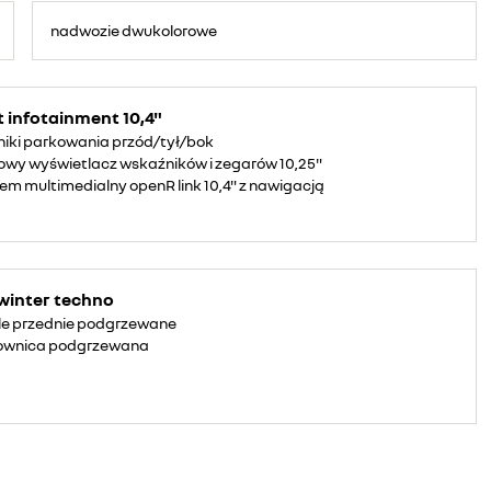
nadwozie dwukolorowe
t infotainment 10,4"
niki parkowania przód/tył/bok
owy wyświetlacz wskaźników i zegarów 10,25"
em multimedialny openR link 10,4" z nawigacją
winter techno
le przednie podgrzewane
rownica podgrzewana