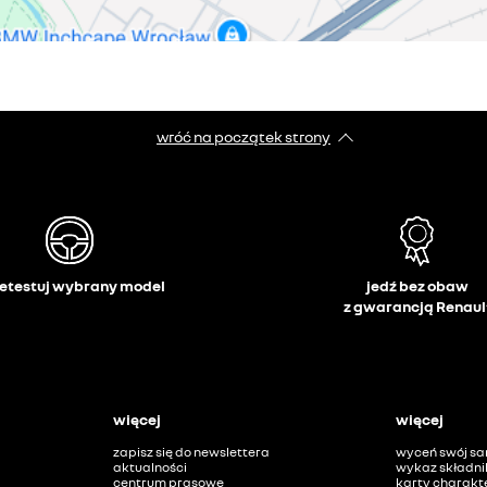
wróć na początek strony
etestuj wybrany model
jedź bez obaw
z gwarancją Renaul
więcej
więcej
zapisz się do newslettera
wyceń swój s
aktualności
wykaz składni
centrum prasowe
karty charakte