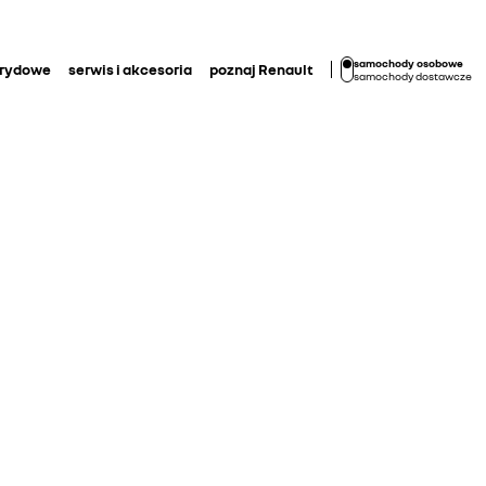
samochody osobowe
brydowe
serwis i akcesoria
poznaj Renault
samochody dostawcze