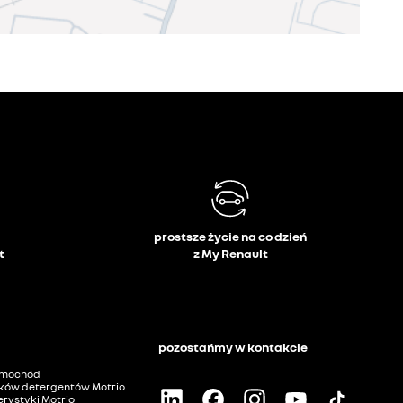
prostsze życie na co dzień
t
z My Renault
pozostańmy w kontakcie
amochód
ków detergentów Motrio
rystyki Motrio