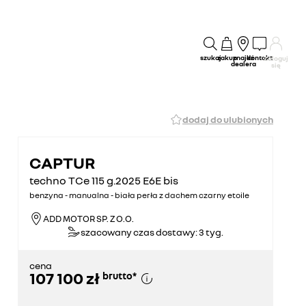
szukaj
zakup
znajdź
kontakt
Zaloguj
dealera
się
dodaj do ulubionych
CAPTUR
techno TCe 115 g.2025 E6E bis
benzyna - manualna - biała perła z dachem czarny etoile
ADD MOTOR SP. Z O.O.
szacowany czas dostawy: 3 tyg.
cena
107 100 zł
brutto
*