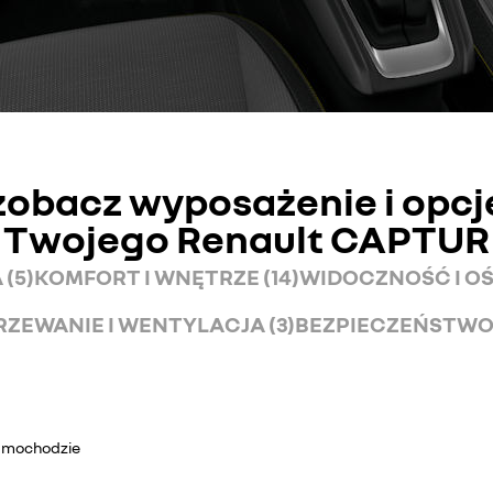
zobacz wyposażenie i opcj
Twojego Renault CAPTUR
(5)
KOMFORT I WNĘTRZE (14)
WIDOCZNOŚĆ I OŚ
ZEWANIE I WENTYLACJA (3)
BEZPIECZEŃSTWO 
samochodzie