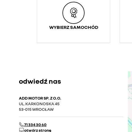
WYBIERZ SAMOCHÓD
odwiedź nas
ADD MOTOR SP. Z O.O.
UL. KARKONOSKA 45
53-015 WROCŁAW
71 334 30 60
otwórz stronę