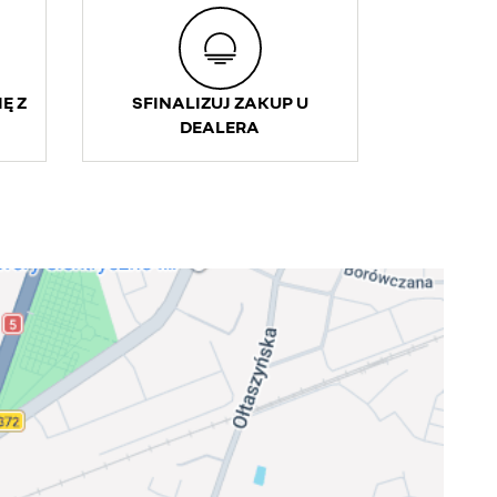
Ę Z
SFINALIZUJ ZAKUP U
DEALERA