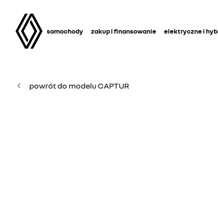
samochody
zakup i finansowanie
elektryczne i hy
powrót do modelu CAPTUR