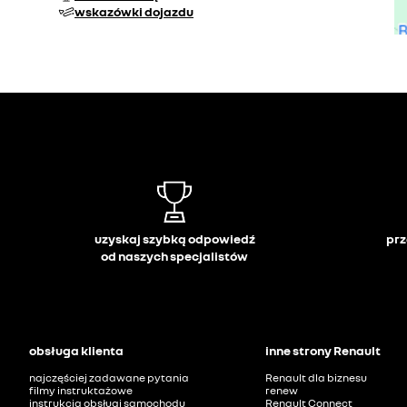
wskazówki dojazdu
uzyskaj szybką odpowiedź
prz
od naszych specjalistów
obsługa klienta
inne strony Renault
najczęściej zadawane pytania
Renault dla biznesu
filmy instruktażowe
renew
instrukcja obsługi samochodu
Renault Connect