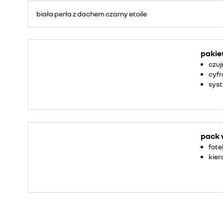
biała perła z dachem czarny etoile
pakie
czuj
cyfr
syst
pack 
fote
kie