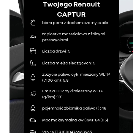
Twojego Renault
CAPTUR
biała perła z dachem czarny etoile
tapicerka materiałowa z żółtymi
przeszyciami
Liczba drzwi
5
Liczba miejsc siedzących
5
Zużycie paliwa cykl mieszany WLTP
(l/100 km)
5.8
Emisja CO2 cykl mieszany WLTP
(g/km)
131
pojemność zbiornika paliwa (l)
48
Moc maksymalna kW (KM)
84 (115)
VIN
VF1RJB00476663965