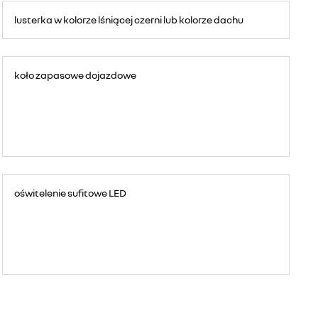
lusterka w kolorze lśniącej czerni lub kolorze dachu
koło zapasowe dojazdowe
oświtelenie sufitowe LED