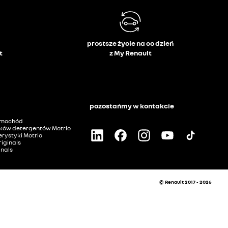
prostsze życie na co dzień
t
z My Renault
pozostańmy w kontakcie
amochód
ków detergentów Motrio
rystyki Motrio
iginals
inals
© Renault 2017 - 2026