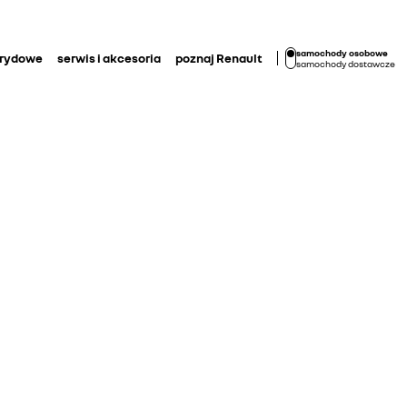
samochody osobowe
brydowe
serwis i akcesoria
poznaj Renault
samochody dostawcze