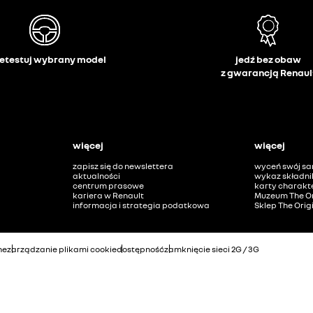
etestuj wybrany model
jedź bez obaw
z gwarancją Renaul
więcej
więcej
zapisz się do newslettera
wyceń swój s
aktualności
wykaz składni
centrum prasowe
karty charakte
kariera w Renault
Muzeum The Or
informacja i strategia podatkowa
Sklep The Orig
ne
zarządzanie plikami cookie
dostępność
zamknięcie sieci 2G / 3G