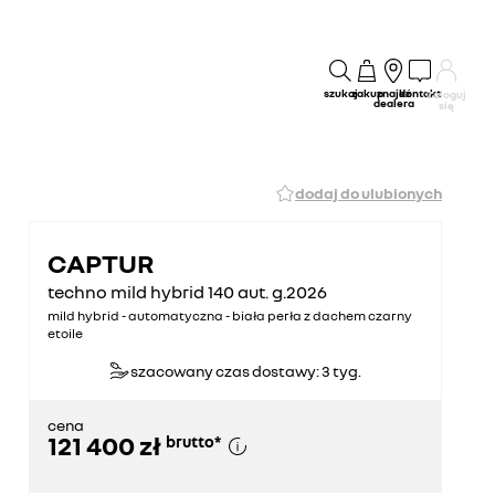
szukaj
zakup
znajdź
kontakt
Zaloguj
dealera
się
dodaj do ulubionych
CAPTUR
techno mild hybrid 140 aut. g.2026
mild hybrid - automatyczna - biała perła z dachem czarny
etoile
szacowany czas dostawy: 3 tyg.
cena
121 400 zł
brutto
*