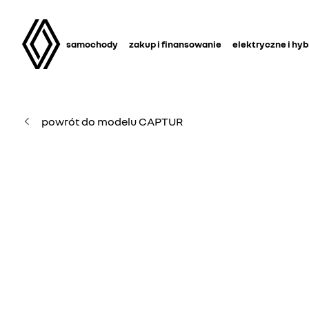
samochody
zakup i finansowanie
elektryczne i hy
powrót do modelu CAPTUR