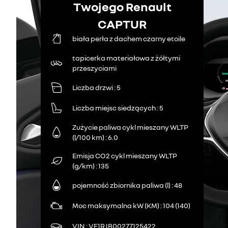
Twojego Renault
CAPTUR
biała perła z dachem czarny etoile
tapicerka materiałowa z żółtymi
przeszyciami
Liczba drzwi
5
Liczba miejsc siedzących
5
Zużycie paliwa cykl mieszany WLTP
(l/100 km)
6.0
Emisja CO2 cykl mieszany WLTP
(g/km)
135
pojemność zbiornika paliwa (l)
48
Moc maksymalna kW (KM)
104 (140)
VIN
VF1RJB00277125422