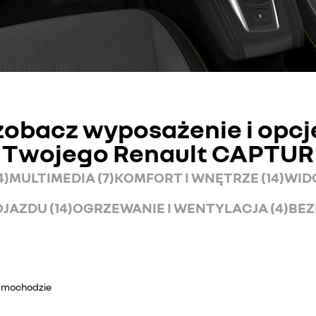
zobacz wyposażenie i opcj
Twojego Renault CAPTUR
4)
MULTIMEDIA (7)
KOMFORT I WNĘTRZE (14)
WIDO
JAZDU (14)
OGRZEWANIE I WENTYLACJA (4)
BEZ
samochodzie