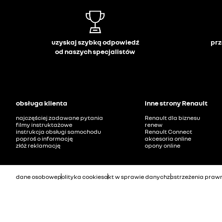
uzyskaj szybką odpowiedź
prz
od naszych specjalistów
obsługa klienta
inne strony Renault
najczęściej zadawane pytania
Renault dla biznesu
filmy instruktażowe
renew
instrukcja obsługi samochodu
Renault Connect
poproś o informację
akcesoria online
złóż reklamację
opony online
dane osobowe
polityka cookies
akt w sprawie danych
zastrzeżenia praw