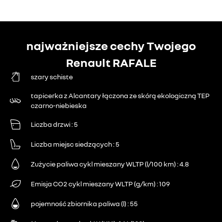
najważniejsze cechy Twojego
Renault RAFALE
szary schiste
tapicerka z Alcantary łączona ze skórą ekologiczną TEP
czarno-niebieska
Liczba drzwi
5
Liczba miejsc siedzących
5
Zużycie paliwa cykl mieszany WLTP (l/100 km)
4.8
Emisja CO2 cykl mieszany WLTP (g/km)
109
pojemność zbiornika paliwa (l)
55