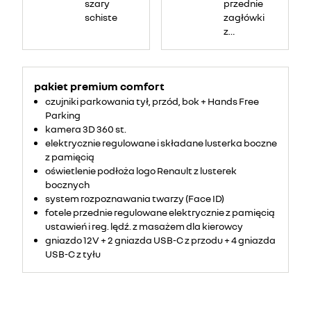
szary
przednie
schiste
zagłówki
z
regulacją
portfelową
pakiet premium comfort
czujniki parkowania tył, przód, bok + Hands Free
Parking
kamera 3D 360 st.
elektrycznie regulowane i składane lusterka boczne
z pamięcią
oświetlenie podłoża logo Renault z lusterek
bocznych
system rozpoznawania twarzy (Face ID)
fotele przednie regulowane elektrycznie z pamięcią
ustawień i reg. lędź. z masażem dla kierowcy
gniazdo 12V + 2 gniazda USB-C z przodu + 4 gniazda
USB-C z tyłu