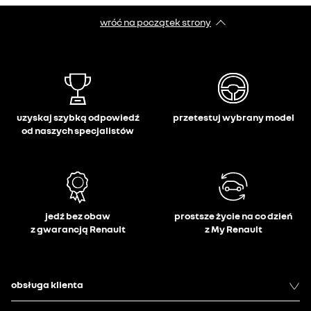
wróć na początek strony
uzyskaj szybką odpowiedź
przetestuj wybrany model
od naszych specjalistów
jedź bez obaw
prostsze życie na co dzień
z gwarancją Renault
z My Renault
obsługa klienta