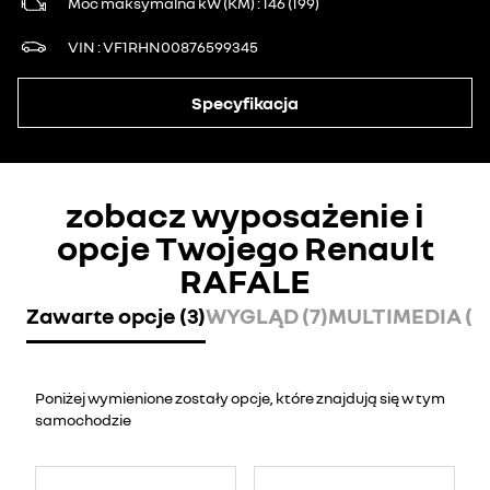
Moc maksymalna kW (KM)
146 (199)
VIN
VF1RHN00876599345
Specyfikacja
zobacz wyposażenie i
opcje Twojego Renault
RAFALE
Zawarte opcje (3)
WYGLĄD (7)
MULTIMEDIA (5
Poniżej wymienione zostały opcje, które znajdują się w tym
samochodzie