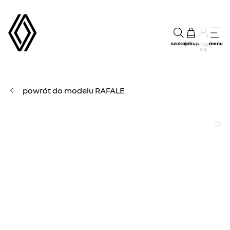
szukaj
zakup
menu
Zaloguj
się
powrót do modelu RAFALE