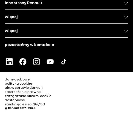
inne strony Renault
więcej
więcej
pozostańmy w kontakcie
dane osobowe
polityka cookies
akt w sprawie danych
zastrzeżenia prawne
zarządzanie plikami cookie
dostępność
zamknięcie sieci 2G / 3G
© Renault 2017 - 2026