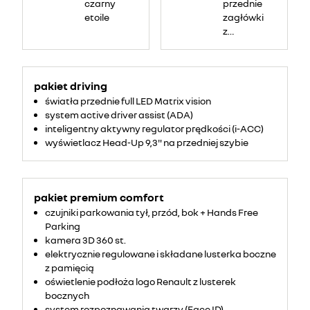
czarny
przednie
etoile
zagłówki
z
regulacją
portfelową
pakiet driving
światła przednie full LED Matrix vision
system active driver assist (ADA)
inteligentny aktywny regulator prędkości (i-ACC)
wyświetlacz Head-Up 9,3" na przedniej szybie
pakiet premium comfort
czujniki parkowania tył, przód, bok + Hands Free
Parking
kamera 3D 360 st.
elektrycznie regulowane i składane lusterka boczne
z pamięcią
oświetlenie podłoża logo Renault z lusterek
bocznych
system rozpoznawania twarzy (Face ID)