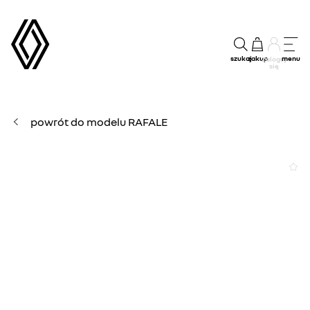
szukaj
zakup
menu
Zaloguj
się
powrót do modelu RAFALE