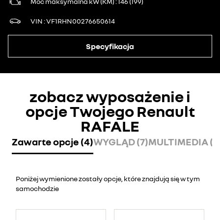
Moc maksymalna kW (KM)
146 (199)
VIN
VF1RHN00276650614
Specyfikacja
zobacz wyposażenie i
opcje Twojego Renault
RAFALE
Zawarte opcje (4)
WYGLĄD (7)
MULTIMEDIA (5
Poniżej wymienione zostały opcje, które znajdują się w tym
samochodzie