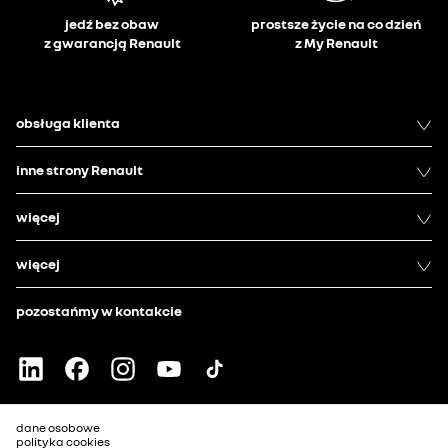
jedź bez obaw
prostsze życie na co dzień
z gwarancją Renault
z My Renault
obsługa klienta
inne strony Renault
więcej
więcej
pozostańmy w kontakcie
dane osobowe
polityka cookies