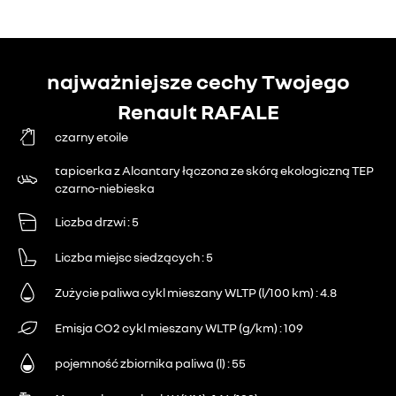
najważniejsze cechy Twojego
Renault RAFALE
czarny etoile
tapicerka z Alcantary łączona ze skórą ekologiczną TEP
czarno-niebieska
Liczba drzwi
5
Liczba miejsc siedzących
5
Zużycie paliwa cykl mieszany WLTP (l/100 km)
4.8
Emisja CO2 cykl mieszany WLTP (g/km)
109
pojemność zbiornika paliwa (l)
55