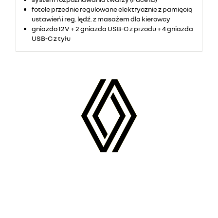
fotele przednie regulowane elektrycznie z pamięcią
ustawień i reg. lędź. z masażem dla kierowcy
gniazdo 12V + 2 gniazda USB-C z przodu + 4 gniazda
USB-C z tyłu