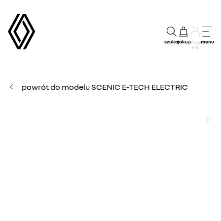
szukaj
zakup
menu
Zaloguj
się
powrót do modelu SCENIC E-TECH ELECTRIC