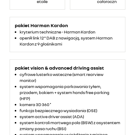
etoile
całoroczne
pakiet Harman Kardon
kryterium techniczne - Harman Kardon
openR link 12" DAB z nawigacją, system Harman
Kardon z 9 głośnikami
pakiet vision & advanced driving assist
cyfrowe lusterko wsteczne (smart rearview
monitor)
system wspomagania parkowania tyłem,
przodem, bokiem + system hands free parking
(HFP)
kamera 3D 360˚
funkcja bezpiecznego wysiadania (OSE)
system active driver assist (ADA)
system kontroli martwego pola (BSW) z asystentem
zmiany pasa ruchu (BSI)
system wspomagania wyjeżdżania z miejsca