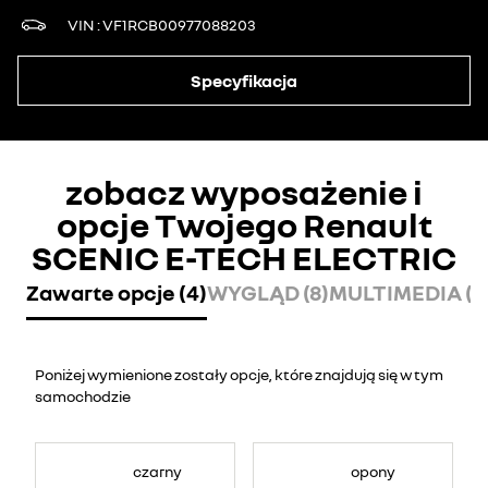
VIN
VF1RCB00977088203
Specyfikacja
zobacz wyposażenie i
opcje Twojego Renault
SCENIC E-TECH ELECTRIC
Zawarte opcje (4)
WYGLĄD (8)
MULTIMEDIA (8
Poniżej wymienione zostały opcje, które znajdują się w tym
samochodzie
czarny
opony