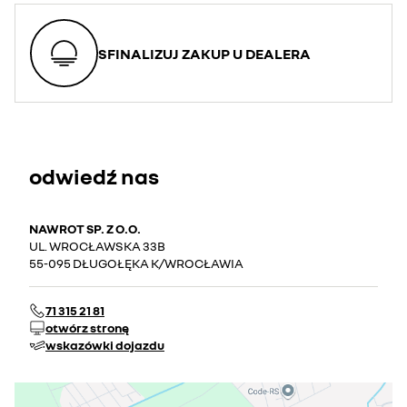
SFINALIZUJ ZAKUP U DEALERA
odwiedź nas
NAWROT SP. Z O.O.
UL. WROCŁAWSKA 33B
55-095 DŁUGOŁĘKA K/WROCŁAWIA
71 315 21 81
otwórz stronę
wskazówki dojazdu