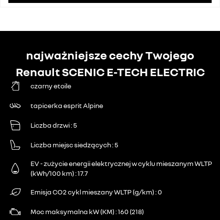
najważniejsze cechy Twojego
Renault SCENIC E-TECH ELECTRIC
czarny etoile
tapicerka esprit Alpine
Liczba drzwi
5
Liczba miejsc siedzących
5
EV - zużycie energii elektrycznej w cyklu mieszanym WLTP
(kWh/100 km)
17.7
Emisja CO2 cykl mieszany WLTP (g/km)
0
Moc maksymalna kW (KM)
160 (218)