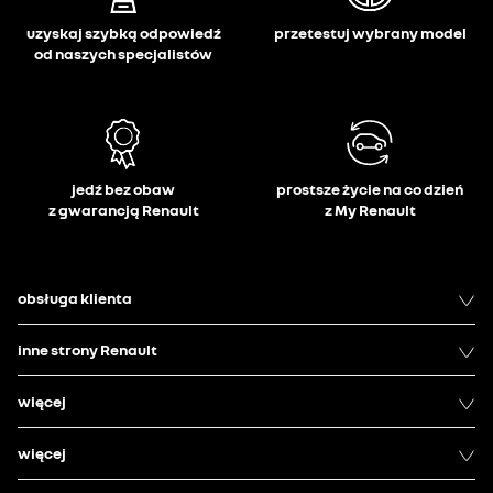
uzyskaj szybką odpowiedź
przetestuj wybrany model
od naszych specjalistów
jedź bez obaw
prostsze życie na co dzień
z gwarancją Renault
z My Renault
obsługa klienta
inne strony Renault
więcej
więcej