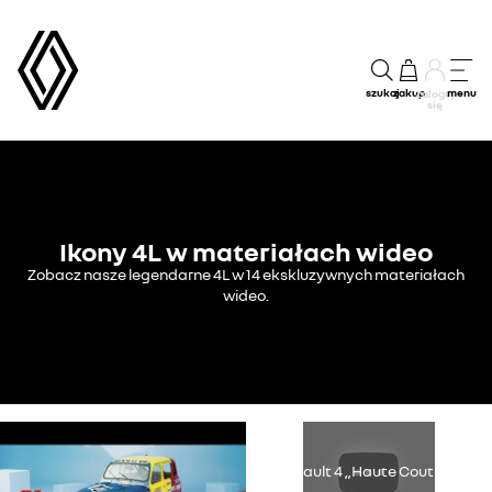
szukaj
zakup
menu
Zaloguj
się
Ikony 4L w materiałach wideo
Zobacz nasze legendarne 4L w 14 ekskluzywnych materiałach
wideo.
Youtube jest nieaktywny. Zezwól na umieszczanie plików cookies
Renault 4 „Haute Couture”
dotyczących mediów społecznościowych w celu uzyskania