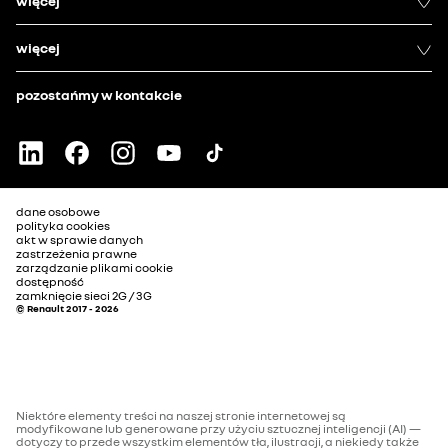
więcej
więcej
pozostańmy w kontakcie
dane osobowe
polityka cookies
akt w sprawie danych
zastrzeżenia prawne
zarządzanie plikami cookie
dostępność
zamknięcie sieci 2G / 3G
© Renault 2017 - 2026
Niektóre elementy treści na naszej stronie internetowej są
modyfikowane lub generowane przy użyciu sztucznej inteligencji (AI) —
dotyczy to przede wszystkim elementów tła, ilustracji, a niekiedy także