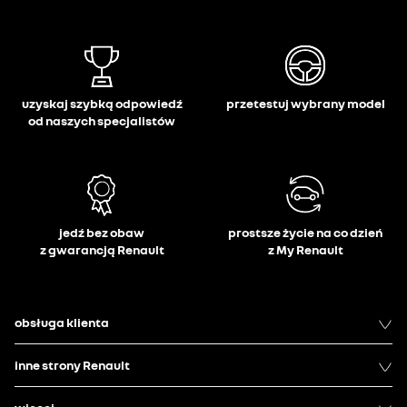
uzyskaj szybką odpowiedź
przetestuj wybrany model
od naszych specjalistów
jedź bez obaw
prostsze życie na co dzień
z gwarancją Renault
z My Renault
obsługa klienta
inne strony Renault