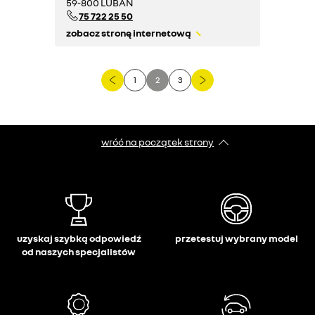
59-800 LUBAŃ
75 722 25 50
zobacz stronę internetową
1
2
3
wróć na początek strony
uzyskaj szybką odpowiedź
przetestuj wybrany model
od naszych specjalistów