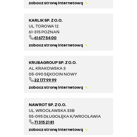
zobacz stronę internetową
KARLIK SP. Z O.O.
UL. TOROWA 12
61-315 POZNAŃ
61 677 54 00
zobacz stronę internetową
KRUBAGROUP SP. Z O.O.
AL. KRAKOWSKA 3
05-090 SĘKOCIN NOWY
22 177 99 99
zobacz stronę internetową
NAWROT SP. Z O.O.
UL. WROCŁAWSKA 33B
55-095 DŁUGOŁĘKA K/WROCŁAWIA
71 315 21 81
zobacz stronę internetową