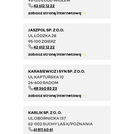
42 612 12 22
zobacz stronę internetową
JASZPOL SP. Z O.O.
UL.ŁÓDZKA 28
95-100 ZGIERZ
42 612 12 22
zobacz stronę internetową
KARASIEWICZ I SYN SP. Z O.O.
UL.KAPTURSKA 10
26-600 RADOM
48 360 83 23
zobacz stronę internetową
KARLIK SP. Z O. O.
UL.OBORNICKA 137
62-002 SUCHY LAS K/POZNANIA
61 811 60 61