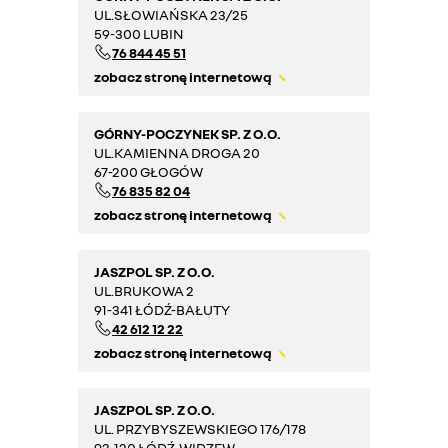
UL.SŁOWIAŃSKA 23/25
59-300 LUBIN
76 844 45 51
zobacz stronę internetową
GÓRNY-POCZYNEK SP. Z O.O.
UL.KAMIENNA DROGA 20
67-200 GŁOGÓW
76 835 82 04
zobacz stronę internetową
JASZPOL SP. Z O.O.
UL.BRUKOWA 2
91-341 ŁÓDŹ-BAŁUTY
42 612 12 22
zobacz stronę internetową
JASZPOL SP. Z O.O.
UL. PRZYBYSZEWSKIEGO 176/178
93-120 ŁÓDŹ-WIDZEW