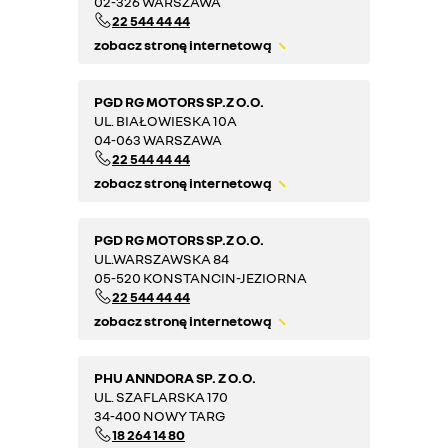
02-326 WARSZAWA
22 544 44 44
zobacz stronę internetową
PGD RG MOTORS SP.Z O.O.
UL. BIAŁOWIESKA 10A
04-063 WARSZAWA
22 544 44 44
zobacz stronę internetową
PGD RG MOTORS SP.Z O.O.
UL.WARSZAWSKA 84
05-520 KONSTANCIN-JEZIORNA
22 544 44 44
zobacz stronę internetową
PHU ANNDORA SP. Z O.O.
UL. SZAFLARSKA 170
34-400 NOWY TARG
18 264 14 80