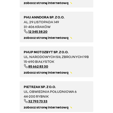
zobacz stronę internetową
PHU ANNDORA SP. Z O.O.
AL. 29 LISTOPADA 149
31-406 KRAKÓW
12 345 38 20
zobacz stronę internetową
PHUP MOTOZBYT SP. Z O.O.
UL. NARODOWYCH SIŁ ZBROJNYCH 19B
15-690 BIAŁYSTOK
85 662 83 30
zobacz stronę internetową
PIETRZAK SP. Z O.O.
UL. OBWIEDNIA POŁUDNIOWA 6
44-200 RYBNIK
32 793 73 33
zobacz stronę internetową