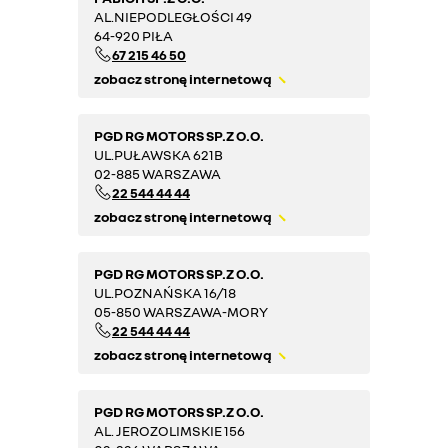
AL.NIEPODLEGŁOŚCI 49
64-920 PIŁA
67 215 46 50
zobacz stronę internetową
PGD RG MOTORS SP.Z O.O.
UL.PUŁAWSKA 621B
02-885 WARSZAWA
22 544 44 44
zobacz stronę internetową
PGD RG MOTORS SP.Z O.O.
UL.POZNAŃSKA 16/18
05-850 WARSZAWA-MORY
22 544 44 44
zobacz stronę internetową
PGD RG MOTORS SP.Z O.O.
AL. JEROZOLIMSKIE 156