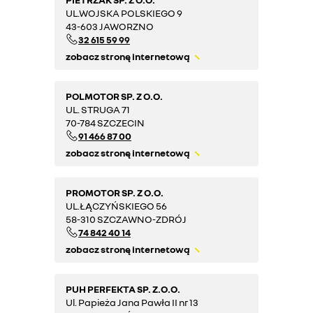
UL.WOJSKA POLSKIEGO 9
43-603 JAWORZNO
32 615 59 99
zobacz stronę internetową
POLMOTOR SP. Z O.O.
UL. STRUGA 71
70-784 SZCZECIN
91 466 87 00
zobacz stronę internetową
PROMOTOR SP. Z O.O.
UL.ŁĄCZYŃSKIEGO 56
58-310 SZCZAWNO-ZDRÓJ
74 842 40 14
zobacz stronę internetową
PUH PERFEKTA SP. Z.O.O.
Ul. Papieża Jana Pawła II nr 13