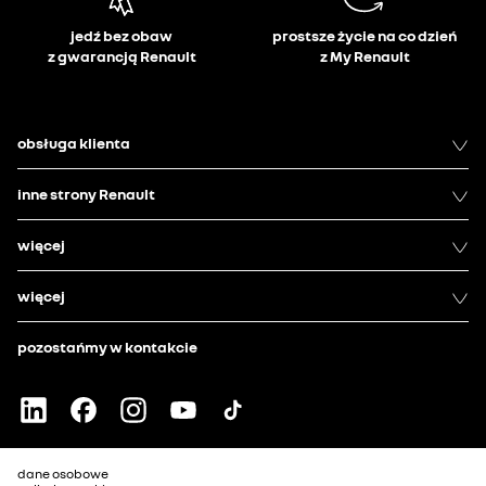
jedź bez obaw
prostsze życie na co dzień
z gwarancją Renault
z My Renault
obsługa klienta
inne strony Renault
więcej
więcej
pozostańmy w kontakcie
dane osobowe