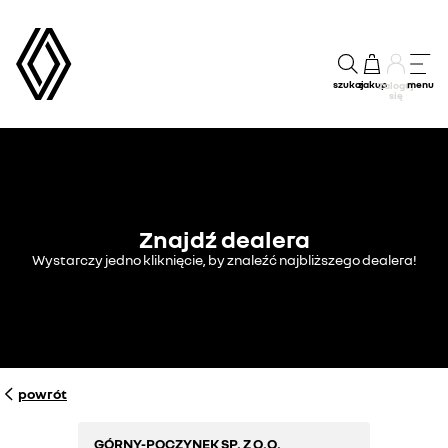
szukaj
zakup
menu
Zaloguj
się
Znajdź dealera
Wystarczy jedno kliknięcie, by znaleźć najbliższego dealera!
powrót
GÓRNY-POCZYNEK SP. Z O.O.