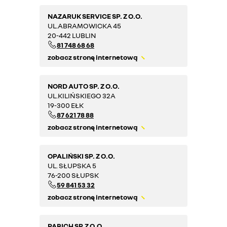
NAZARUK SERVICE SP. Z O.O.
UL.ABRAMOWICKA 45
20-442 LUBLIN
81 748 68 68
zobacz stronę internetową
NORD AUTO SP. Z O.O.
UL.KILIŃSKIEGO 32A
19-300 EŁK
87 621 78 88
zobacz stronę internetową
OPALIŃSKI SP. Z O.O.
UL. SŁUPSKA 5
76-200 SŁUPSK
59 841 53 32
zobacz stronę internetową
PABICH SP.Z O.O.