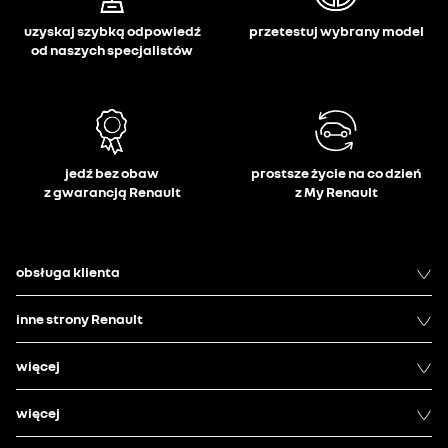
uzyskaj szybką odpowiedź
przetestuj wybrany model
od naszych specjalistów
jedź bez obaw
prostsze życie na co dzień
z gwarancją Renault
z My Renault
obsługa klienta
inne strony Renault
więcej
więcej