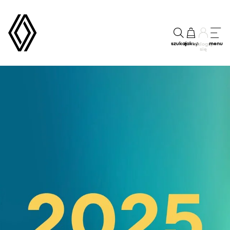
szukaj
zakup
menu
Zaloguj
się