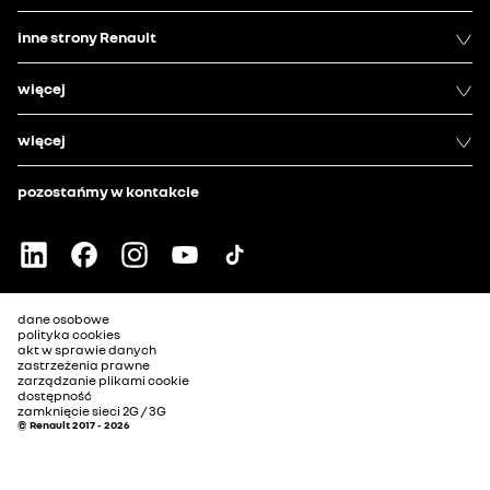
inne strony Renault
więcej
więcej
pozostańmy w kontakcie
dane osobowe
polityka cookies
akt w sprawie danych
zastrzeżenia prawne
zarządzanie plikami cookie
dostępność
zamknięcie sieci 2G / 3G
© Renault 2017 - 2026