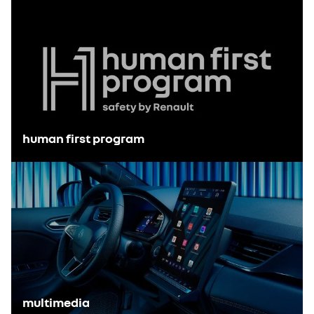
MujerHoy – Hiszpania
Coches.net – Hiszpania
El Economista – Hiszpania
Fleet Car of the Year 2025, Category Compact –
Austria
odkryj Renault 5
human first program
multimedia