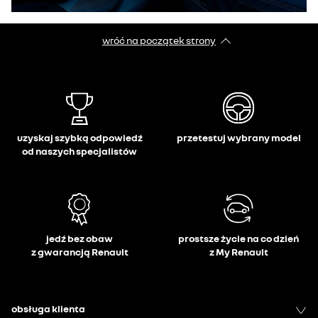
wróć na początek strony
uzyskaj szybką odpowiedź
przetestuj wybrany model
od naszych specjalistów
jedź bez obaw
prostsze życie na co dzień
z gwarancją Renault
z My Renault
obsługa klienta