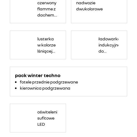
czerwony
nadwozie
flamme z
dwukolorowe
dachem
czarny
etoile
lusterka
ładowarka
w kolorze
indukcyjna
lśniącej
do
czerni lub
smartfona
kolorze
dachu
pack winter techno
fotele przednie podgrzewane
kierownica podgrzewana
oświtelenie
sufitowe
LED