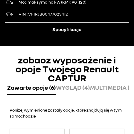
Moc maksymalna kW (KM)
90 (120)
VIN
VF1RJB00477023412
Specyfikacja
zobacz wyposażenie i
opcje Twojego Renault
CAPTUR
Zawarte opcje (6)
WYGLĄD (4)
MULTIMEDIA (7
Poniżej wymienione zostały opcje, które znajdują się w tym
samochodzie