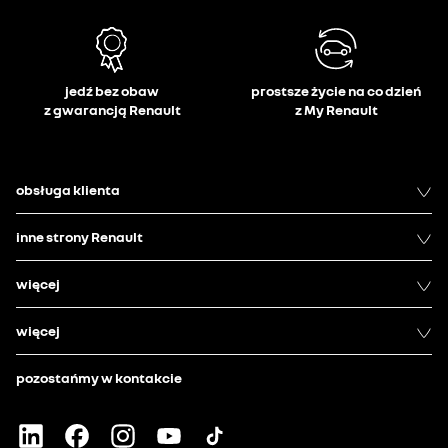
jedź bez obaw
prostsze życie na co dzień
z gwarancją Renault
z My Renault
obsługa klienta
inne strony Renault
więcej
więcej
pozostańmy w kontakcie