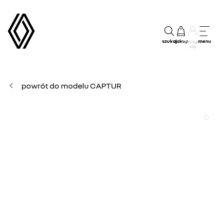
szukaj
zakup
menu
Zaloguj
się
powrót do modelu CAPTUR