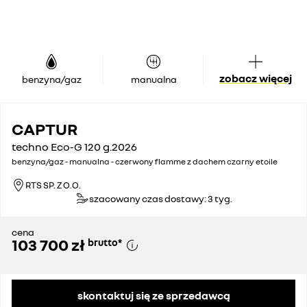
zobacz więcej
benzyna/gaz
manualna
CAPTUR
techno Eco-G 120 g.2026
benzyna/gaz - manualna - czerwony flamme z dachem czarny etoile
RTS SP. Z O.O.
szacowany czas dostawy: 3 tyg.
cena
103 700 zł
brutto
*
skontaktuj się ze sprzedawcą