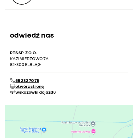
odwiedź nas
RTS SP. Z O.O.
KAZIMIERZOWO 7A
82-300 ELBLĄG
55 232 70 75
otwórz stronę
wskazówki dojazdu