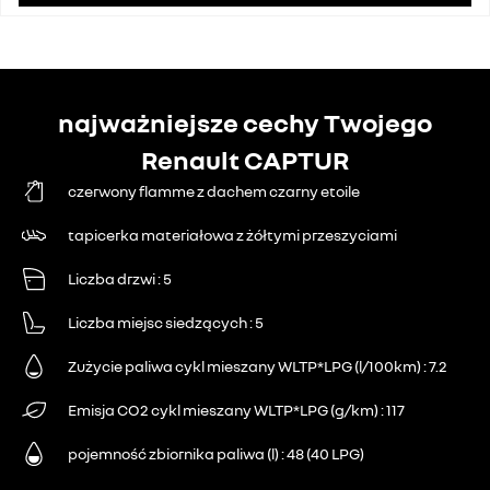
najważniejsze cechy Twojego
Renault CAPTUR
czerwony flamme z dachem czarny etoile
tapicerka materiałowa z żółtymi przeszyciami
Liczba drzwi
5
Liczba miejsc siedzących
5
Zużycie paliwa cykl mieszany WLTP*LPG (l/100km)
7.2
Emisja CO2 cykl mieszany WLTP*LPG (g/km)
117
pojemność zbiornika paliwa (l)
48 (40 LPG)