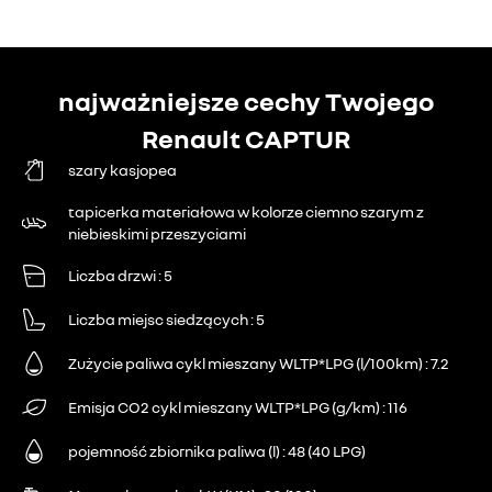
najważniejsze cechy Twojego
Renault CAPTUR
szary kasjopea
tapicerka materiałowa w kolorze ciemno szarym z
niebieskimi przeszyciami
Liczba drzwi
5
Liczba miejsc siedzących
5
Zużycie paliwa cykl mieszany WLTP*LPG (l/100km)
7.2
Emisja CO2 cykl mieszany WLTP*LPG (g/km)
116
pojemność zbiornika paliwa (l)
48 (40 LPG)