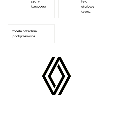
szary
felgi
kasjopea
stalowe
typu
Flexwheel
17", wzór
nymphea
fotele przednie
podgrzewane