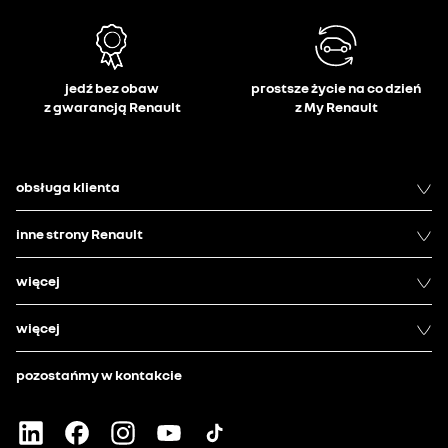
jedź bez obaw
prostsze życie na co dzień
z gwarancją Renault
z My Renault
obsługa klienta
inne strony Renault
więcej
więcej
pozostańmy w kontakcie