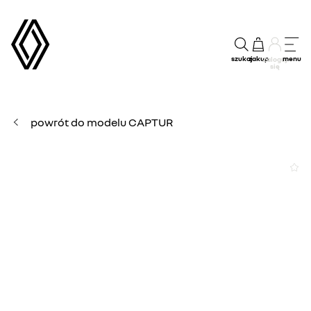
szukaj
zakup
menu
Zaloguj
się
powrót do modelu CAPTUR