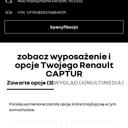
Moc maksymalna kW (KM)
90 (120)
VIN
VF1RJB00276854039
Specyfikacja
zobacz wyposażenie i
opcje Twojego Renault
CAPTUR
Zawarte opcje (3)
WYGLĄD (4)
MULTIMEDIA (6
Poniżej wymienione zostały opcje, które znajdują się w tym
samochodzie