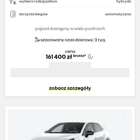
wybierz rodzaj paliwa
hybryda
skrzynia biegów
automatyczna
pojazd dostępny w wielu punktach
szacowany czas dostawy: 3 tyg.
cena
161 400 zł
brutto
*
zobacz szczegóły