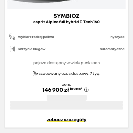
SYMBIOZ
esprit Alpine full hybrid E-Tech 160
wybierz rodzaj paliwa
hybryda
skrzynia biegów
automatyczna
pojazd dostępny w wielu punktach
szacowany czas dostawy: 7 tyg.
cena
146 900 zł
brutto
*
zobacz szczegóły