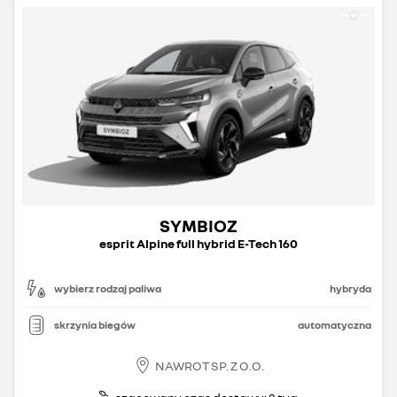
SYMBIOZ
esprit Alpine full hybrid E-Tech 160
wybierz rodzaj paliwa
hybryda
skrzynia biegów
automatyczna
NAWROT SP. Z O.O.