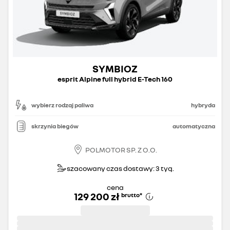
SYMBIOZ
esprit Alpine full hybrid E-Tech 160
wybierz rodzaj paliwa
hybryda
skrzynia biegów
automatyczna
POLMOTOR SP. Z O.O.
szacowany czas dostawy: 3 tyg.
cena
129 200 zł
brutto
*