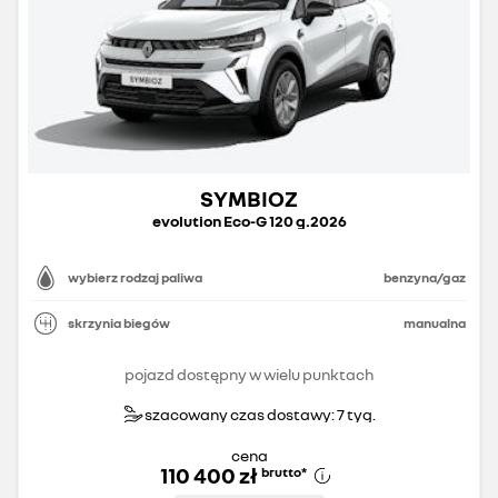
SYMBIOZ
evolution Eco-G 120 g.2026
wybierz rodzaj paliwa
benzyna/gaz
skrzynia biegów
manualna
pojazd dostępny w wielu punktach
szacowany czas dostawy: 7 tyg.
cena
110 400 zł
brutto
*