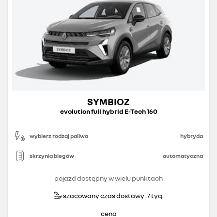
SYMBIOZ
evolution full hybrid E-Tech 160
wybierz rodzaj paliwa
hybryda
skrzynia biegów
automatyczna
pojazd dostępny w wielu punktach
szacowany czas dostawy: 7 tyg.
cena