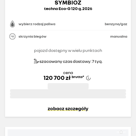
SYMBIOZ
techno Eco-G 120 g.2026
wybierz rodzaj paliwa
benzyna/gaz
skrzynia biegów
manualna
pojazd dostępny w wielu punktach
szacowany czas dostawy: 7 tyg.
cena
120 700 zł
brutto
*
zobacz szczegóły