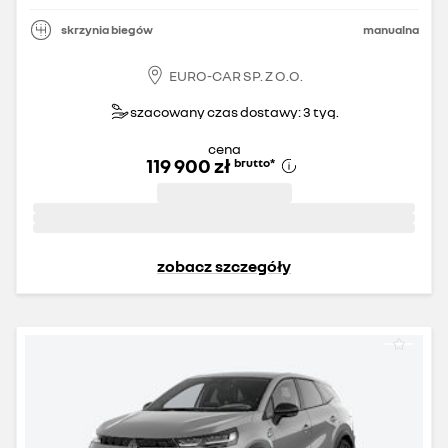
skrzynia biegów
manualna
EURO-CAR SP. Z O.O.
szacowany czas dostawy: 3 tyg.
cena
119 900 zł
brutto
*
zobacz szczegóły