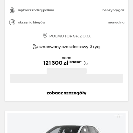
wybierz rodzaj paliwa
benzyna/gaz
skrzynia biegów
manualna
POLMOTOR SP. Z O.O.
szacowany czas dostawy: 3 tyg.
cena
121 300 zł
brutto
*
zobacz szczegóły