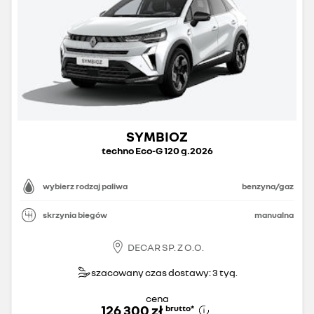
SYMBIOZ
techno Eco-G 120 g.2026
wybierz rodzaj paliwa
benzyna/gaz
skrzynia biegów
manualna
DECAR SP. Z O.O.
szacowany czas dostawy: 3 tyg.
cena
126 300 zł
brutto
*