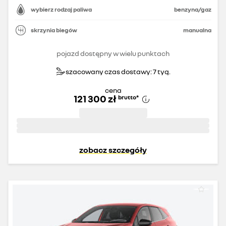
wybierz rodzaj paliwa
benzyna/gaz
skrzynia biegów
manualna
pojazd dostępny w wielu punktach
szacowany czas dostawy: 7 tyg.
cena
121 300 zł
brutto
*
zobacz szczegóły