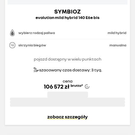
SYMBIOZ
evolution mild hybrid 140 E6e bis
wybierz rodzaj paliwa
mild hybrid
skrzynia biegów
manualna
pojazd dostępny w wielu punktach
szacowany czas dostawy: 3 tyg.
cena
106 572 zł
brutto
*
zobacz szczegóły