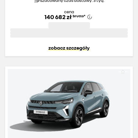
szacowany czas dostawy: 3 tyg.
cena
140 682 zł
brutto
*
zobacz szczegóły