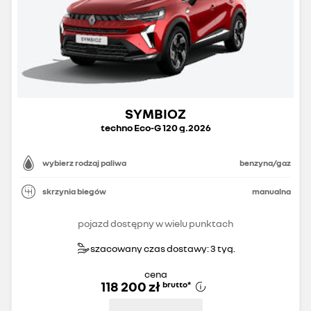
SYMBIOZ
techno Eco-G 120 g.2026
wybierz rodzaj paliwa
benzyna/gaz
skrzynia biegów
manualna
pojazd dostępny w wielu punktach
szacowany czas dostawy: 3 tyg.
cena
118 200 zł
brutto
*