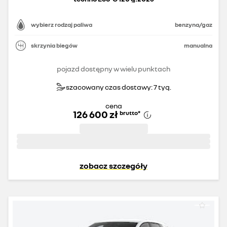
wybierz rodzaj paliwa
benzyna/gaz
skrzynia biegów
manualna
pojazd dostępny w wielu punktach
szacowany czas dostawy: 7 tyg.
cena
126 600 zł
brutto
*
zobacz szczegóły