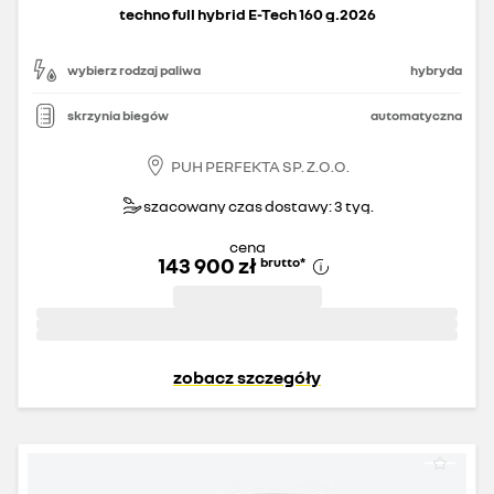
techno full hybrid E-Tech 160 g.2026
wybierz rodzaj paliwa
hybryda
skrzynia biegów
automatyczna
PUH PERFEKTA SP. Z.O.O.
szacowany czas dostawy: 3 tyg.
cena
143 900 zł
brutto
*
zobacz szczegóły