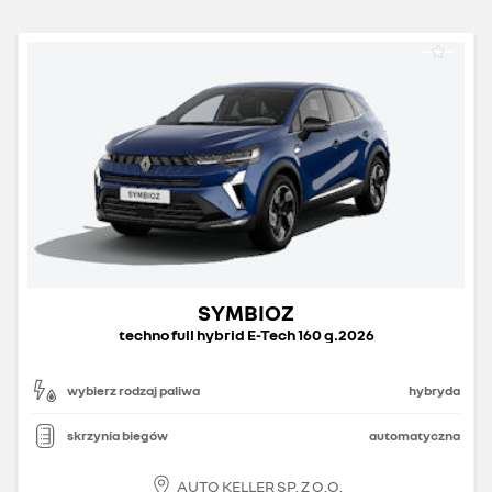
SYMBIOZ
techno full hybrid E-Tech 160 g.2026
wybierz rodzaj paliwa
hybryda
skrzynia biegów
automatyczna
AUTO KELLER SP. Z O.O.