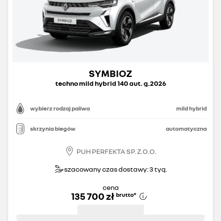
SYMBIOZ
techno mild hybrid 140 aut. g.2026
wybierz rodzaj paliwa
mild hybrid
skrzynia biegów
automatyczna
PUH PERFEKTA SP. Z.O.O.
szacowany czas dostawy: 3 tyg.
cena
135 700 zł
brutto
*