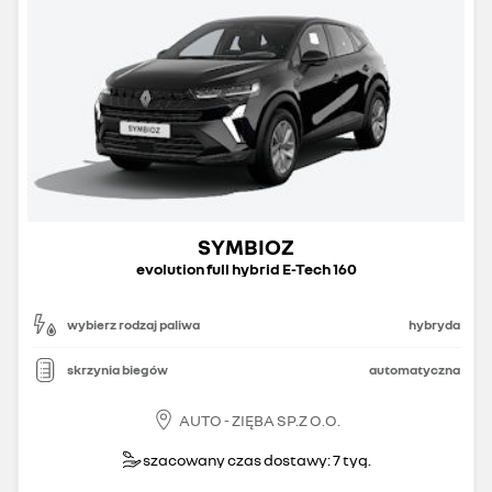
SYMBIOZ
evolution full hybrid E-Tech 160
wybierz rodzaj paliwa
hybryda
skrzynia biegów
automatyczna
AUTO - ZIĘBA SP.Z O.O.
szacowany czas dostawy: 7 tyg.