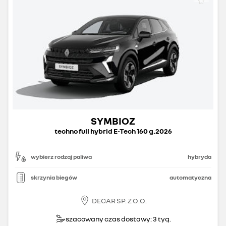
SYMBIOZ
techno full hybrid E-Tech 160 g.2026
wybierz rodzaj paliwa
hybryda
skrzynia biegów
automatyczna
DECAR SP. Z O.O.
szacowany czas dostawy: 3 tyg.