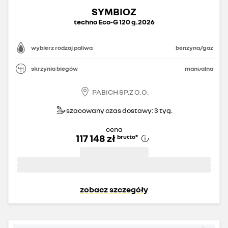
SYMBIOZ
techno Eco-G 120 g.2026
wybierz rodzaj paliwa
benzyna/gaz
skrzynia biegów
manualna
PABICH SP.Z O.O.
szacowany czas dostawy: 3 tyg.
cena
117 148 zł
brutto
*
zobacz szczegóły