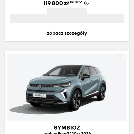
119 800 zł
brutto
*
zobacz szczegóły
SYMBIOZ
techno Eco-G 120 g.2026