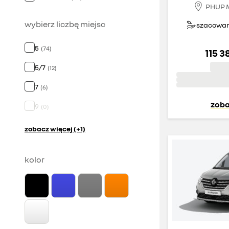
PHUP M
wybierz liczbę miejsc
szacowany
5
(
74
)
115 3
5/7
(
12
)
7
(
6
)
zoba
9
(
0
)
zobacz więcej (+1)
kolor