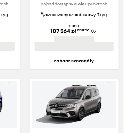
tach
pojazd dostępny w wielu punktach
 tyg.
szacowany czas dostawy: 7 tyg.
cena
107 564 zł
brutto
*
zobacz szczegóły