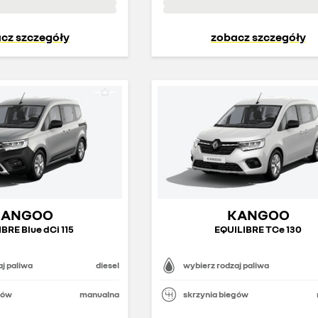
cz szczegóły
zobacz szczegóły
KANGOO
KANGOO
BRE Blue dCi 115
EQUILIBRE TCe 130
j paliwa
diesel
wybierz rodzaj paliwa
gów
manualna
skrzynia biegów