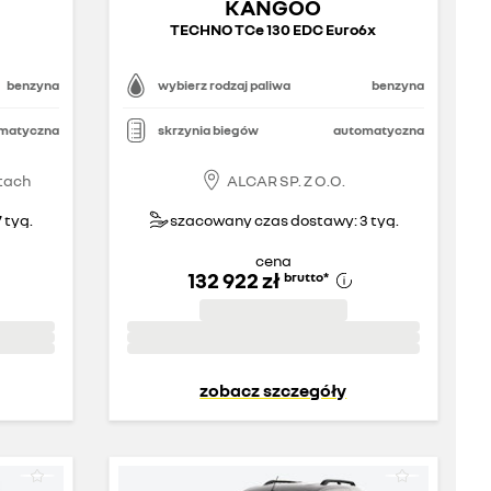
KANGOO
TECHNO TCe 130 EDC Euro6x
benzyna
wybierz rodzaj paliwa
benzyna
matyczna
skrzynia biegów
automatyczna
tach
ALCAR SP. Z O.O.
 tyg.
szacowany czas dostawy: 3 tyg.
cena
132 922 zł
brutto
*
zobacz szczegóły