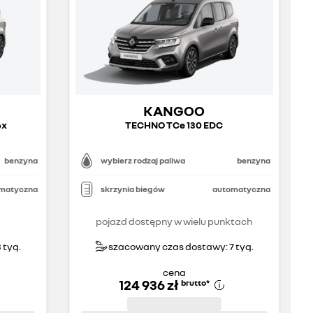
KANGOO
6x
TECHNO TCe 130 EDC
benzyna
wybierz rodzaj paliwa
benzyna
matyczna
skrzynia biegów
automatyczna
pojazd dostępny w wielu punktach
 tyg.
szacowany czas dostawy: 7 tyg.
cena
124 936 zł
brutto
*