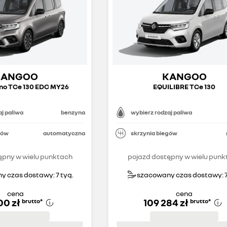
KANGOO
KANGOO
no TCe 130 EDC MY26
EQUILIBRE TCe 130
j paliwa
benzyna
wybierz rodzaj paliwa
gów
automatyczna
skrzynia biegów
ępny w wielu punktach
pojazd dostępny w wielu punk
 czas dostawy: 7 tyg.
szacowany czas dostawy: 7
cena
cena
00 zł
109 284 zł
brutto
*
brutto
*