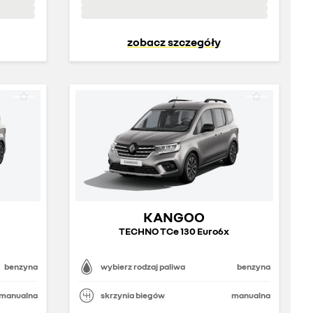
zobacz szczegóły
KANGOO
TECHNO TCe 130 Euro6x
benzyna
wybierz rodzaj paliwa
benzyna
manualna
skrzynia biegów
manualna