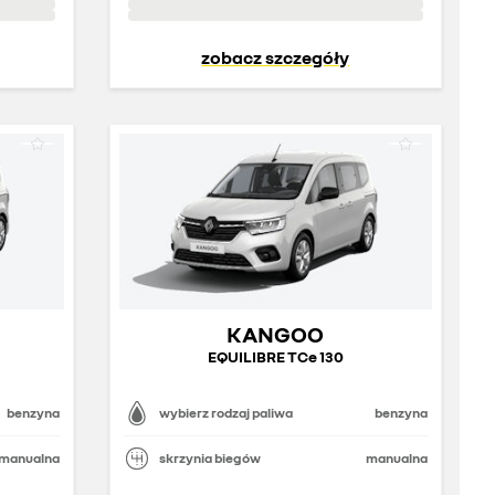
zobacz szczegóły
KANGOO
EQUILIBRE TCe 130
benzyna
wybierz rodzaj paliwa
benzyna
manualna
skrzynia biegów
manualna