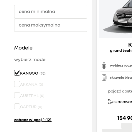
cena minimalna
cena maksymalna
Modele
grand tech
wybierz model
wybierz rodza
KANGOO
(
92
)
skrzynia bie
ARKANA
(
0
)
pojazd dost
AUSTRAL
(
0
)
szacowany
CAPTUR
(
0
)
154 9
zobacz więcej (+12)