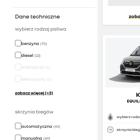
Dane techniczne
zoba
wybierz rodzaj paliwa
benzyna
(
70
)
diesel
(
22
)
mild hybrid
(
0
)
elektryczny
(
0
)
zobacz więcej (+3)
EQUILI
skrzynia biegów
wybierz rodza
automatyczna
(
43
)
skrzynia bie
manualna
(
49
)