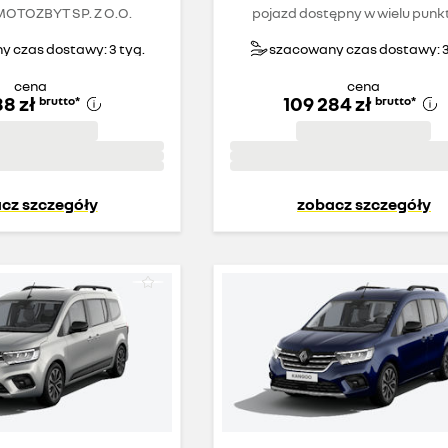
OTOZBYT SP. Z O.O.
pojazd dostępny w wielu punk
 czas dostawy: 3 tyg.
szacowany czas dostawy: 3
cena
cena
88 zł
109 284 zł
brutto
*
brutto
*
cz szczegóły
zobacz szczegóły