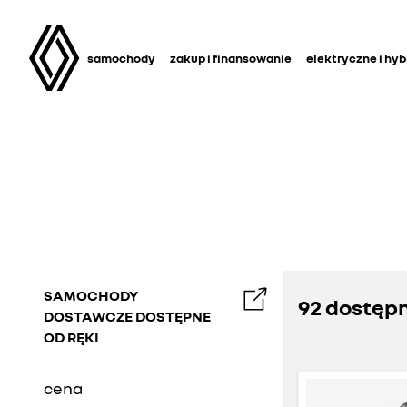
samochody
zakup i finansowanie
elektryczne i hy
SAMOCHODY
92 dostęp
DOSTAWCZE DOSTĘPNE
OD RĘKI
cena