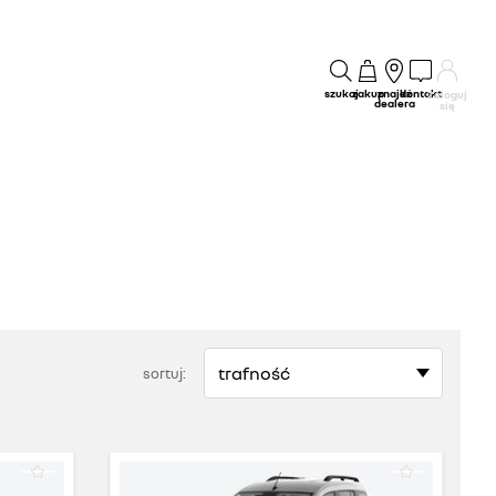
szukaj
zakup
znajdź
kontakt
Zaloguj
dealera
się
sortuj: