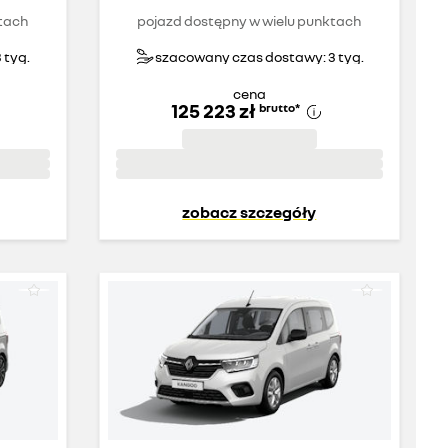
tach
pojazd dostępny w wielu punktach
 tyg.
szacowany czas dostawy: 3 tyg.
cena
125 223 zł
brutto
*
zobacz szczegóły