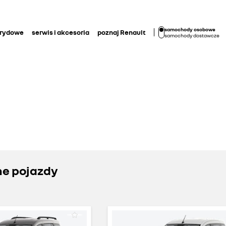
samochody osobowe
brydowe
serwis i akcesoria
poznaj Renault
samochody dostawcze
ne pojazdy