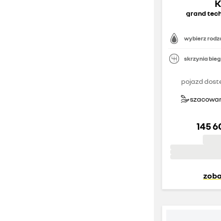
grand tech
wybierz rodza
skrzynia bie
pojazd dost
szacowany
145 6
zoba