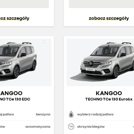
cz szczegóły
zobacz szczegóły
KANGOO
KANGOO
O TCe 130 EDC
TECHNO TCe 130 Euro6x
j paliwa
benzyna
wybierz rodzaj paliwa
gów
automatyczna
skrzynia biegów