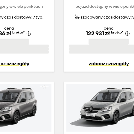
ępny w wielu punktach
pojazd dostępny w wielu punk
 czas dostawy: 7 tyg.
szacowany czas dostawy: 3
cena
cena
36 zł
122 931 zł
brutto
*
brutto
*
cz szczegóły
zobacz szczegóły