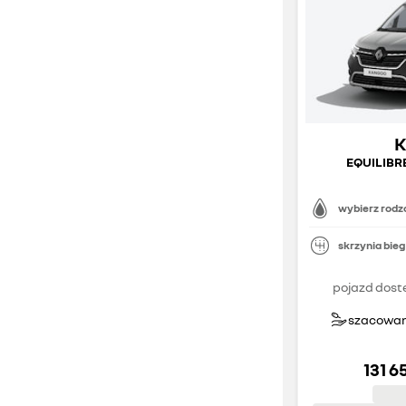
EQUILIBRE
wybierz rodza
skrzynia bie
pojazd dost
szacowany
131 6