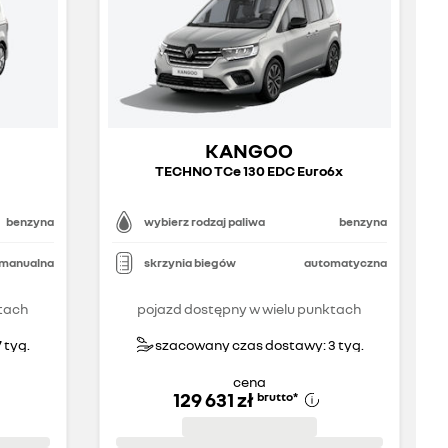
KANGOO
TECHNO TCe 130 EDC Euro6x
benzyna
wybierz rodzaj paliwa
benzyna
manualna
skrzynia biegów
automatyczna
tach
pojazd dostępny w wielu punktach
 tyg.
szacowany czas dostawy: 3 tyg.
cena
129 631 zł
brutto
*