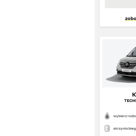
zoba
TECHN
wybierz rodza
skrzynia bie