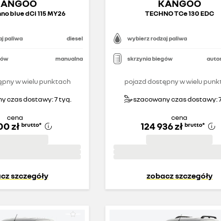
KANGOO
KANGOO
no blue dCi 115 MY26
TECHNO TCe 130 EDC
j paliwa
diesel
wybierz rodzaj paliwa
gów
manualna
skrzynia biegów
auto
ępny w wielu punktach
pojazd dostępny w wielu punk
 czas dostawy: 7 tyg.
szacowany czas dostawy: 7
cena
cena
00 zł
124 936 zł
brutto
*
brutto
*
cz szczegóły
zobacz szczegóły