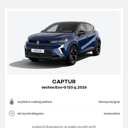
CAPTUR
techno Eco-G 120 g.2026
wybierz rodzaj paliwa
benzyna/gaz
skrzynia biegów
manualna
pojazd dostępny w wielu punktach