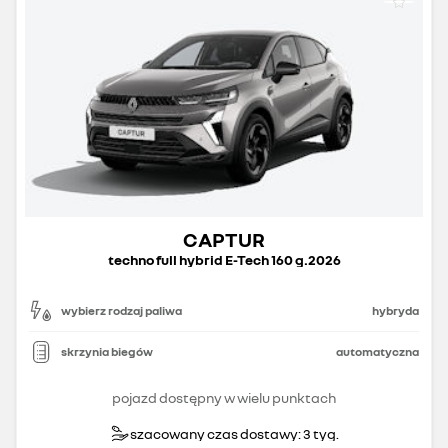
CAPTUR
techno full hybrid E-Tech 160 g.2026
wybierz rodzaj paliwa
hybryda
skrzynia biegów
automatyczna
pojazd dostępny w wielu punktach
szacowany czas dostawy: 3 tyg.