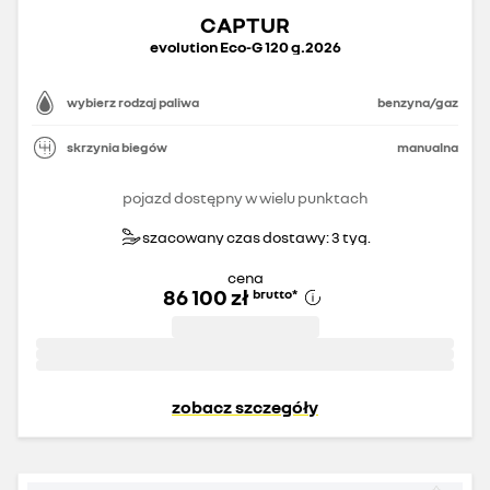
CAPTUR
evolution Eco-G 120 g.2026
wybierz rodzaj paliwa
benzyna/gaz
skrzynia biegów
manualna
pojazd dostępny w wielu punktach
szacowany czas dostawy: 3 tyg.
cena
86 100 zł
brutto
*
zobacz szczegóły