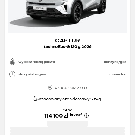
CAPTUR
techno Eco-G 120 g.2026
wybierz rodzaj paliwa
benzyna/gaz
skrzynia biegów
manualna
ANABO SP. Z O.O.
szacowany czas dostawy: 7 tyg.
cena
114 100 zł
brutto
*