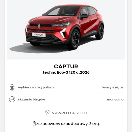
CAPTUR
techno Eco-G 120 g.2026
wybierz rodzaj paliwa
benzyna/gaz
skrzynia biegów
manualna
NAWROT SP. Z O.O.
szacowany czas dostawy: 3 tyg.