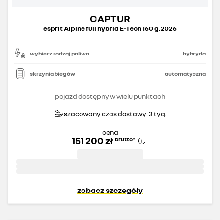
CAPTUR
esprit Alpine full hybrid E-Tech 160 g.2026
wybierz rodzaj paliwa
hybryda
skrzynia biegów
automatyczna
pojazd dostępny w wielu punktach
szacowany czas dostawy: 3 tyg.
cena
151 200 zł
brutto
*
zobacz szczegóły