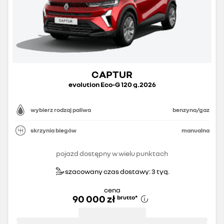
CAPTUR
evolution Eco-G 120 g.2026
wybierz rodzaj paliwa
benzyna/gaz
skrzynia biegów
manualna
pojazd dostępny w wielu punktach
szacowany czas dostawy: 3 tyg.
cena
90 000 zł
brutto
*