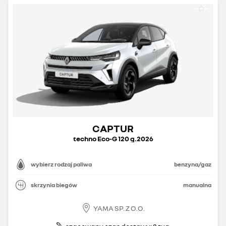
CAPTUR
techno Eco-G 120 g.2026
wybierz rodzaj paliwa
benzyna/gaz
skrzynia biegów
manualna
YAMA SP. Z O.O.