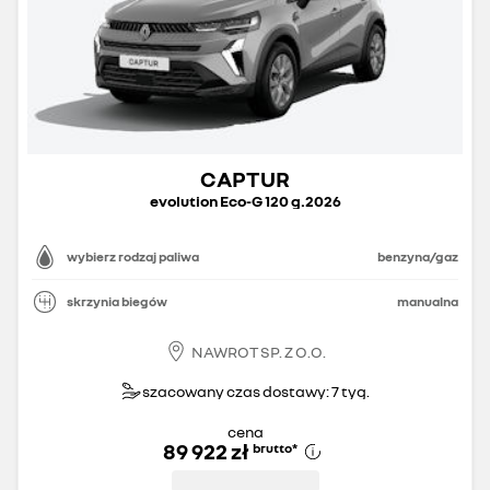
CAPTUR
evolution Eco-G 120 g.2026
wybierz rodzaj paliwa
benzyna/gaz
skrzynia biegów
manualna
NAWROT SP. Z O.O.
szacowany czas dostawy: 7 tyg.
cena
89 922 zł
brutto
*