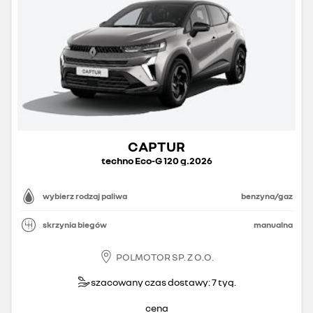
CAPTUR
techno Eco-G 120 g.2026
wybierz rodzaj paliwa
benzyna/gaz
skrzynia biegów
manualna
POLMOTOR SP. Z O.O.
szacowany czas dostawy: 7 tyg.
cena