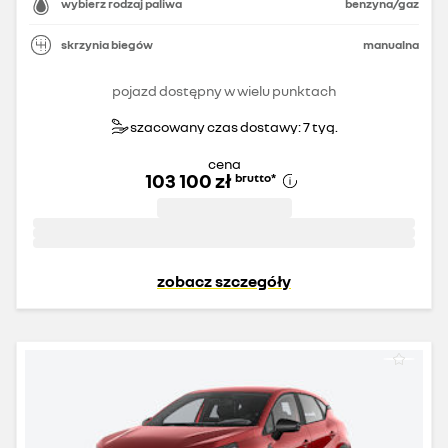
wybierz rodzaj paliwa
benzyna/gaz
skrzynia biegów
manualna
pojazd dostępny w wielu punktach
szacowany czas dostawy: 7 tyg.
cena
103 100 zł
brutto
*
zobacz szczegóły