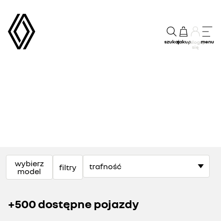
szukaj
zakup
menu
Zaloguj
się
wybierz
filtry
model
+500 dostępne pojazdy