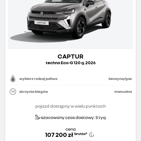
CAPTUR
techno Eco-G 120 g.2026
wybierz rodzaj paliwa
benzyna/gaz
skrzynia biegów
manualna
pojazd dostępny w wielu punktach
szacowany czas dostawy: 3 tyg.
cena
107 200 zł
brutto
*