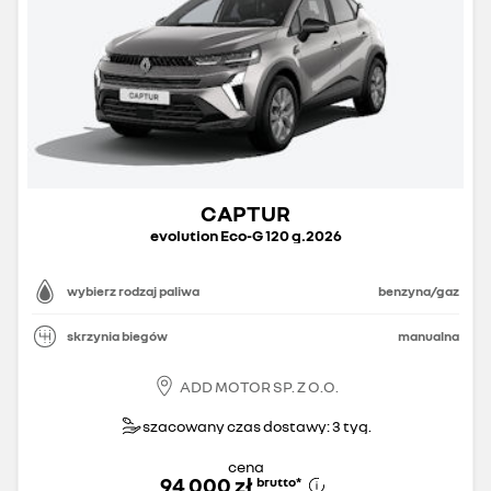
CAPTUR
evolution Eco-G 120 g.2026
wybierz rodzaj paliwa
benzyna/gaz
skrzynia biegów
manualna
ADD MOTOR SP. Z O.O.
szacowany czas dostawy: 3 tyg.
cena
94 000 zł
brutto
*