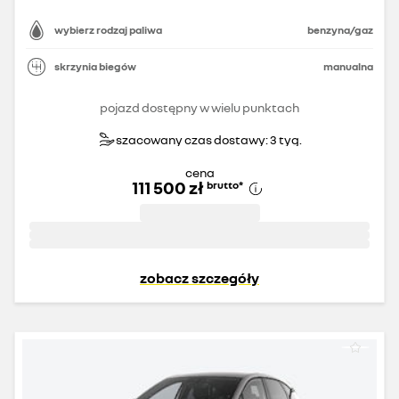
wybierz rodzaj paliwa
benzyna/gaz
skrzynia biegów
manualna
pojazd dostępny w wielu punktach
szacowany czas dostawy: 3 tyg.
cena
111 500 zł
brutto
*
zobacz szczegóły