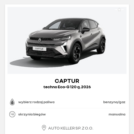
CAPTUR
techno Eco-G 120 g.2026
wybierz rodzaj paliwa
benzyna/gaz
skrzynia biegów
manualna
AUTO KELLER SP. Z O.O.