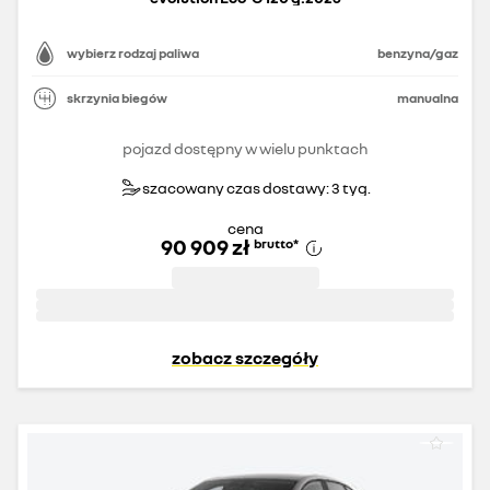
wybierz rodzaj paliwa
benzyna/gaz
skrzynia biegów
manualna
pojazd dostępny w wielu punktach
szacowany czas dostawy: 3 tyg.
cena
90 909 zł
brutto
*
zobacz szczegóły