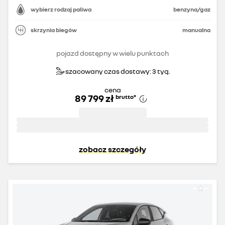
wybierz rodzaj paliwa
benzyna/gaz
skrzynia biegów
manualna
pojazd dostępny w wielu punktach
szacowany czas dostawy: 3 tyg.
cena
89 799 zł
brutto
*
zobacz szczegóły