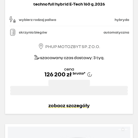
techno full hybrid E-Tech 160 g.2026
wybierz rodzaj paliwa
hybryda
skrzynia biegów
automatyczna
PHUP MOTOZBYT SP. Z O.O.
szacowany czas dostawy: 3 tyg.
cena
126 200 zł
brutto
*
zobacz szczegóły