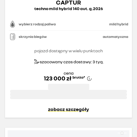
CAPTUR
techno mild hybrid 140 aut. g.2026
wybierz rodzaj paliwa
mild hybrid
skrzynia biegów
automatyczna
pojazd dostępny w wielu punktach
szacowany czas dostawy: 3 tyg.
cena
123 000 zł
brutto
*
zobacz szczegóły