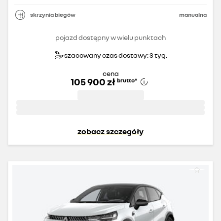
skrzynia biegów
manualna
pojazd dostępny w wielu punktach
szacowany czas dostawy: 3 tyg.
cena
105 900 zł
brutto
*
zobacz szczegóły