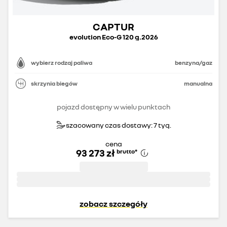
CAPTUR
evolution Eco-G 120 g.2026
wybierz rodzaj paliwa
benzyna/gaz
skrzynia biegów
manualna
pojazd dostępny w wielu punktach
szacowany czas dostawy: 7 tyg.
cena
93 273 zł
brutto
*
zobacz szczegóły