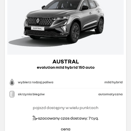
AUSTRAL
evolution mild hybrid 150 auto
wybierz rodzaj paliwa
mild hybrid
skrzynia biegów
automatyczna
pojazd dostępny w wielu punktach
szacowany czas dostawy: 7 tyg.
cena