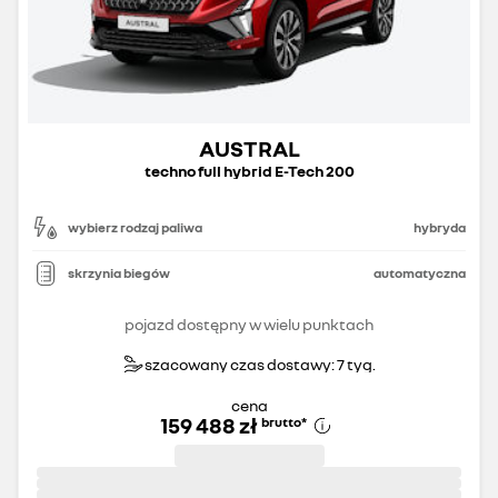
AUSTRAL
techno full hybrid E-Tech 200
wybierz rodzaj paliwa
hybryda
skrzynia biegów
automatyczna
pojazd dostępny w wielu punktach
szacowany czas dostawy: 7 tyg.
cena
159 488 zł
brutto
*