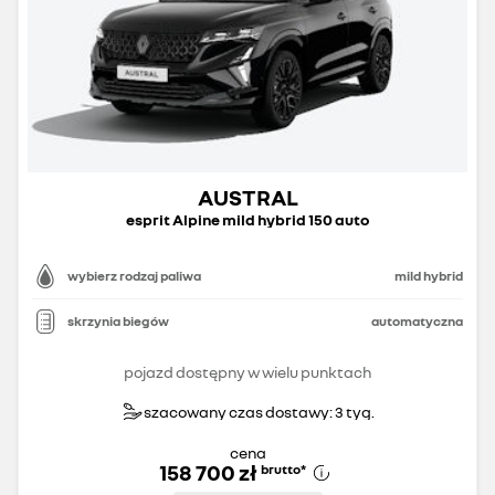
AUSTRAL
esprit Alpine mild hybrid 150 auto
wybierz rodzaj paliwa
mild hybrid
skrzynia biegów
automatyczna
pojazd dostępny w wielu punktach
szacowany czas dostawy: 3 tyg.
cena
158 700 zł
brutto
*