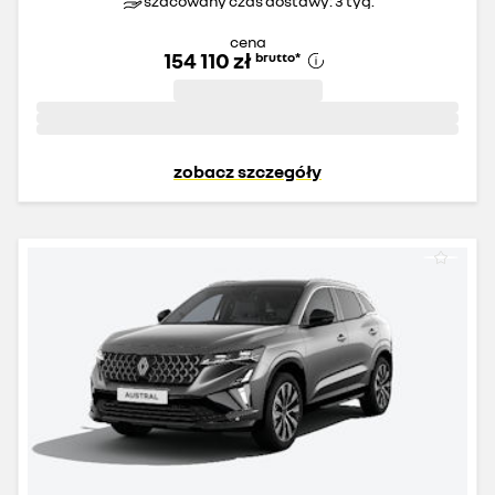
szacowany czas dostawy: 3 tyg.
cena
154 110 zł
brutto
*
zobacz szczegóły