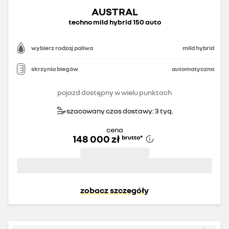
AUSTRAL
techno mild hybrid 150 auto
wybierz rodzaj paliwa
mild hybrid
skrzynia biegów
automatyczna
pojazd dostępny w wielu punktach
szacowany czas dostawy: 3 tyg.
cena
148 000 zł
brutto
*
zobacz szczegóły