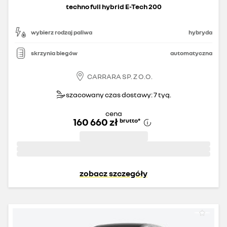
techno full hybrid E-Tech 200
wybierz rodzaj paliwa
hybryda
skrzynia biegów
automatyczna
CARRARA SP. Z O.O.
szacowany czas dostawy: 7 tyg.
cena
160 660 zł
brutto
*
zobacz szczegóły