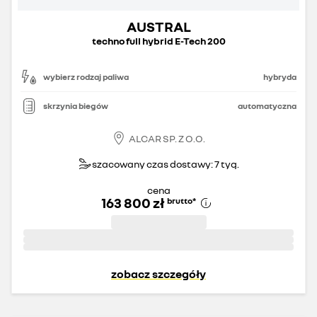
AUSTRAL
techno full hybrid E-Tech 200
wybierz rodzaj paliwa
hybryda
skrzynia biegów
automatyczna
ALCAR SP. Z O.O.
szacowany czas dostawy: 7 tyg.
cena
163 800 zł
brutto
*
zobacz szczegóły