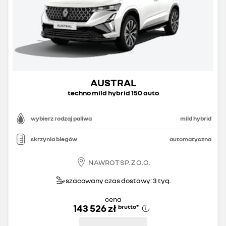
AUSTRAL
techno mild hybrid 150 auto
wybierz rodzaj paliwa
mild hybrid
skrzynia biegów
automatyczna
NAWROT SP. Z O.O.
szacowany czas dostawy: 3 tyg.
cena
143 526 zł
brutto
*