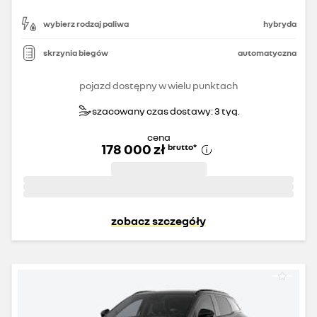
wybierz rodzaj paliwa
hybryda
skrzynia biegów
automatyczna
pojazd dostępny w wielu punktach
szacowany czas dostawy: 3 tyg.
cena
178 000 zł
brutto
*
zobacz szczegóły