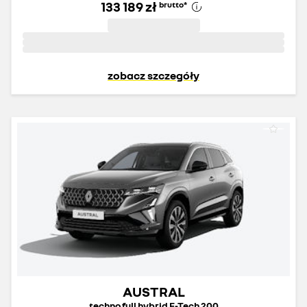
133 189 zł
brutto
*
zobacz szczegóły
AUSTRAL
techno full hybrid E-Tech 200