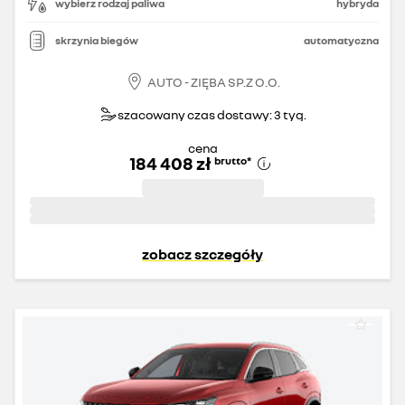
wybierz rodzaj paliwa
hybryda
skrzynia biegów
automatyczna
AUTO - ZIĘBA SP.Z O.O.
szacowany czas dostawy: 3 tyg.
cena
184 408 zł
brutto
*
zobacz szczegóły