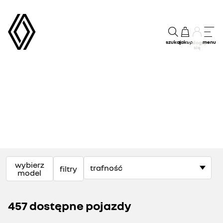
szukaj
zakup
menu
Zaloguj
się
wybierz
filtry
model
457 dostępne pojazdy