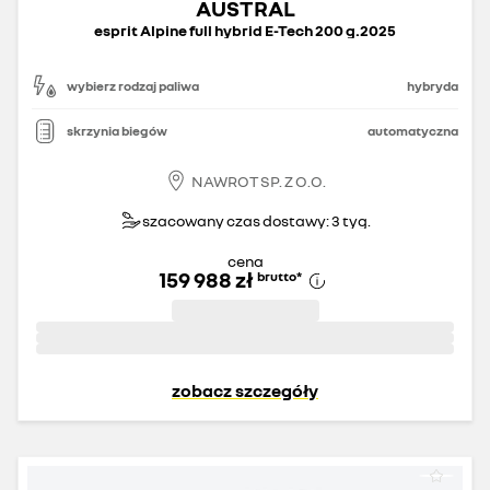
AUSTRAL
esprit Alpine full hybrid E-Tech 200 g.2025
wybierz rodzaj paliwa
hybryda
skrzynia biegów
automatyczna
NAWROT SP. Z O.O.
szacowany czas dostawy: 3 tyg.
cena
159 988 zł
brutto
*
zobacz szczegóły