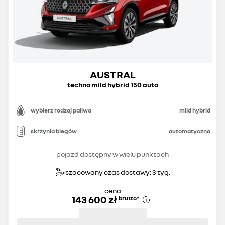
AUSTRAL
techno mild hybrid 150 auto
wybierz rodzaj paliwa
mild hybrid
skrzynia biegów
automatyczna
pojazd dostępny w wielu punktach
szacowany czas dostawy: 3 tyg.
cena
143 600 zł
brutto
*