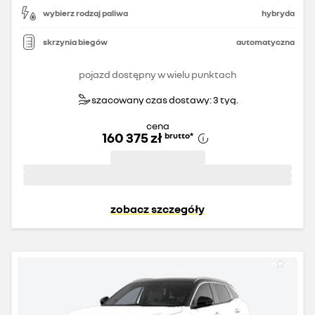
wybierz rodzaj paliwa
hybryda
skrzynia biegów
automatyczna
pojazd dostępny w wielu punktach
szacowany czas dostawy: 3 tyg.
cena
160 375 zł
brutto
*
zobacz szczegóły