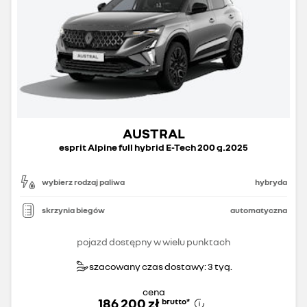
AUSTRAL
esprit Alpine full hybrid E-Tech 200 g.2025
wybierz rodzaj paliwa
hybryda
skrzynia biegów
automatyczna
pojazd dostępny w wielu punktach
szacowany czas dostawy: 3 tyg.
cena
186 200 zł
brutto
*