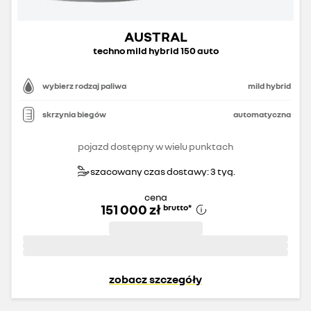
AUSTRAL
techno mild hybrid 150 auto
wybierz rodzaj paliwa
mild hybrid
skrzynia biegów
automatyczna
pojazd dostępny w wielu punktach
szacowany czas dostawy: 3 tyg.
cena
151 000 zł
brutto
*
zobacz szczegóły