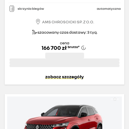
skrzynia biegów
automatyczna
AMS CHROSCICKI SP. Z O.O.
szacowany czas dostawy: 3 tyg.
cena
166 700 zł
brutto
*
zobacz szczegóły