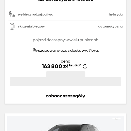
wybierz rodzaj paliwa
hybryda
skrzynia biegów
automatyczna
pojazd dostępny w wielu punktach
szacowany czas dostawy: 7 tyg.
cena
163 800 zł
brutto
*
zobacz szczegóły