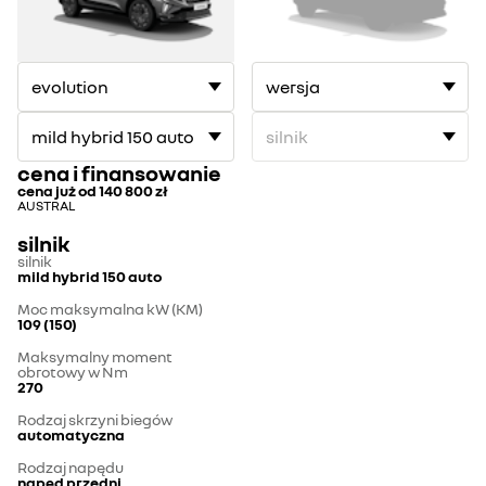
cena i finansowanie
cena już od
140 800 zł
AUSTRAL
silnik
silnik
mild hybrid 150 auto
Moc maksymalna kW (KM)
109 (150)
Maksymalny moment
obrotowy w Nm
270
Rodzaj skrzyni biegów
automatyczna
Rodzaj napędu
napęd przedni