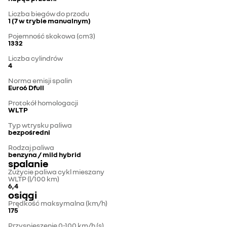
Liczba biegów do przodu
1 (7 w trybie manualnym)
Pojemność skokowa (cm3)
1332
Liczba cylindrów
4
Norma emisji spalin
Euro6 Dfull
Protokół homologacji
WLTP
Typ wtrysku paliwa
bezpośredni
Rodzaj paliwa
benzyna / mild hybrid
spalanie
Zużycie paliwa cykl mieszany
WLTP (l/100 km)
6,4
osiągi
Prędkość maksymalna (km/h)
175
Przyspieszenie 0-100 km/h (s)