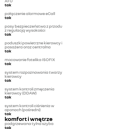
AFU
tak
połączenie alarmowe eCall
tak
pasy bezpieczeństwa z przodu
z regulacją wysokości
tak
poduszki powietrzne kierowcy i
pasażera oraz centralna
tak
mocowanie fotelika ISOFIX
tak
system rozpoznawania twarzy
kierowcy
tak
system kontroli zmęczenia
kierowcy (DDAW)
tak
system kontroli ciśnienia w
oponach (pośredni)
tak
komfort i wnętrze
podgrzewana tylna szyba
tak