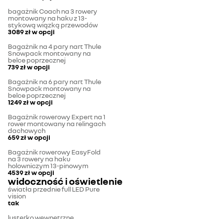
bagażnik Coach na 3 rowery
montowany na haku z 13-
stykową wiązką przewodów
3089 zł
w opcji
Bagażnik na 4 pary nart Thule
Snowpack montowany na
belce poprzecznej
739 zł
w opcji
Bagażnik na 6 pary nart Thule
Snowpack montowany na
belce poprzecznej
1249 zł
w opcji
Bagażnik rowerowy Expert na 1
rower montowany na relingach
dachowych
659 zł
w opcji
Bagażnik rowerowy EasyFold
na 3 rowery na haku
holowniczym 13-pinowym
4539 zł
w opcji
widoczność i oświetlenie
światła przednie full LED Pure
vision
tak
lusterko wewnętrzne