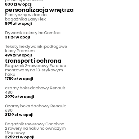
800 zł
w opcji
personalizacja wnętrza
Elastyczny wkład do
bagażnika EasyFlex
899 zł
w opcji
Dywaniki tekstylne Comfort
311 zł
w opcji
Tekstylne dywaniki podłogowe
klasy Premium
499 zł
w opcji
transport i ochrona
Bagażnik 2-rowerowy Euroride
montowany na 13-stykowym
haku
1759 zł
w opcji
czarny boks dachowy Renault
480 l
2979 zł
w opcji
Czarny boks dachowy Renault
630 l
3129 zł
w opcji
Bagażnik rowerowy Coach na
2 rowery na haku holowniczym
13-pinowy
2259 zł
w opcji