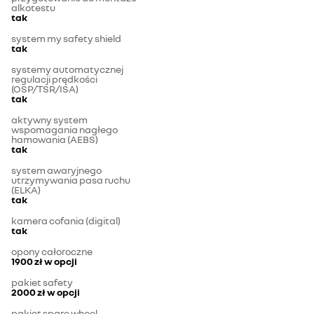
alkotestu
tak
system my safety shield
tak
systemy automatycznej
regulacji prędkości
(OSP/TSR/ISA)
tak
aktywny system
wspomagania nagłego
hamowania (AEBS)
tak
system awaryjnego
utrzymywania pasa ruchu
(ELKA)
tak
kamera cofania (digital)
tak
opony całoroczne
1900 zł
w opcji
pakiet safety
2000 zł
w opcji
pakiet spare wheel