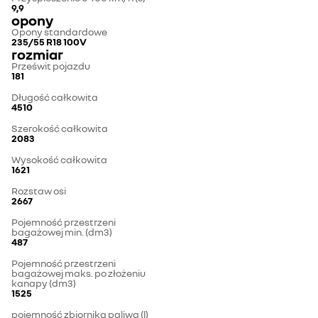
9,9
opony
Opony standardowe
235/55 R18 100V
rozmiar
Prześwit pojazdu
181
Długość całkowita
4510
Szerokość całkowita
2083
Wysokość całkowita
1621
Rozstaw osi
2667
Pojemność przestrzeni
bagażowej min. (dm3)
487
Pojemność przestrzeni
bagażowej maks. po złożeniu
kanapy (dm3)
1525
pojemność zbiornika paliwa (l)