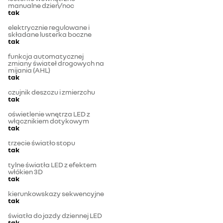
manualne dzień/noc
tak
elektrycznie regulowane i
składane lusterka boczne
tak
funkcja automatycznej
zmiany świateł drogowych na
mijania (AHL)
tak
czujnik deszczu i zmierzchu
tak
oświetlenie wnętrza LED z
włącznikiem dotykowym
tak
trzecie światło stopu
tak
tylne światła LED z efektem
włókien 3D
tak
kierunkowskazy sekwencyjne
tak
światła do jazdy dziennej LED
tak