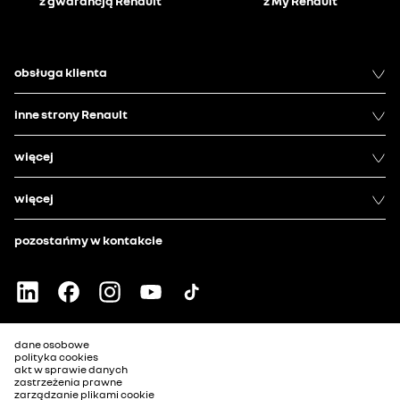
z gwarancją Renault
z My Renault
obsługa klienta
inne strony Renault
więcej
więcej
pozostańmy w kontakcie
dane osobowe
polityka cookies
akt w sprawie danych
zastrzeżenia prawne
zarządzanie plikami cookie