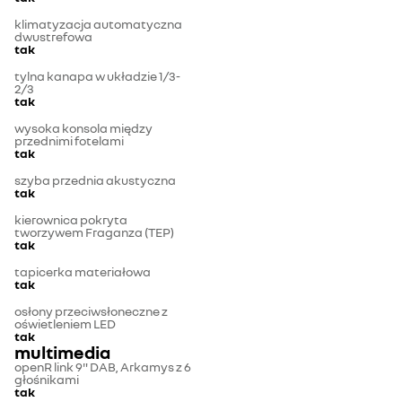
klimatyzacja automatyczna
dwustrefowa
tak
tylna kanapa w układzie 1/3-
2/3
tak
wysoka konsola między
przednimi fotelami
tak
szyba przednia akustyczna
tak
kierownica pokryta
tworzywem Fraganza (TEP)
tak
tapicerka materiałowa
tak
osłony przeciwsłoneczne z
oświetleniem LED
tak
multimedia
openR link 9" DAB, Arkamys z 6
głośnikami
tak