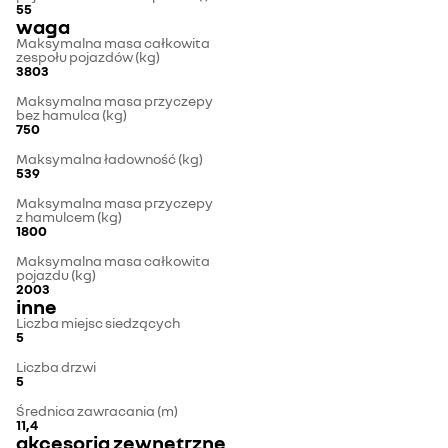
55
waga
Maksymalna masa całkowita
zespołu pojazdów (kg)
3803
Maksymalna masa przyczepy
bez hamulca (kg)
750
Maksymalna ładowność (kg)
539
Maksymalna masa przyczepy
z hamulcem (kg)
1800
Maksymalna masa całkowita
pojazdu (kg)
2003
inne
Liczba miejsc siedzących
5
Liczba drzwi
5
Średnica zawracania (m)
11,4
akcesoria zewnętrzne