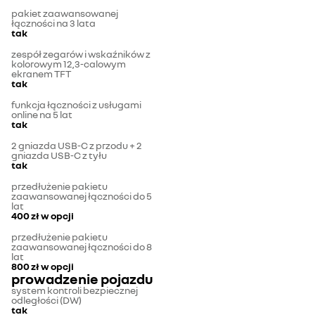
pakiet zaawansowanej
łączności na 3 lata
tak
zespół zegarów i wskaźników z
kolorowym 12,3-calowym
ekranem TFT
tak
funkcja łączności z usługami
online na 5 lat
tak
2 gniazda USB-C z przodu + 2
gniazda USB-C z tyłu
tak
przedłużenie pakietu
zaawansowanej łączności do 5
lat
400 zł
w opcji
przedłużenie pakietu
zaawansowanej łączności do 8
lat
800 zł
w opcji
prowadzenie pojazdu
system kontroli bezpiecznej
odległości (DW)
tak