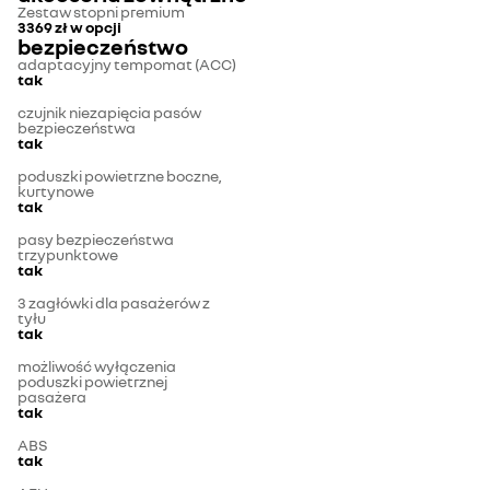
Zestaw stopni premium
3369 zł
w opcji
bezpieczeństwo
adaptacyjny tempomat (ACC)
tak
czujnik niezapięcia pasów
bezpieczeństwa
tak
poduszki powietrzne boczne,
kurtynowe
tak
pasy bezpieczeństwa
trzypunktowe
tak
3 zagłówki dla pasażerów z
tyłu
tak
możliwość wyłączenia
poduszki powietrznej
pasażera
tak
ABS
tak