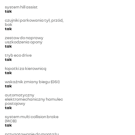
system hill assist
tak
czujniki parkowania tył, przód,
bok
tak
zestaw do naprawy
uszkodzenia opony
tak
tryb eco drive
tak
łopatki za kierownicą
tak
wskaźnik zmiany biegu (GSI)
tak
automatyczny
elektromechaniczny hamulec
postojowy
tak
system multi collision brake
(MCB)
tak
przygotowanie do montażu