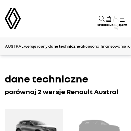
szukaj
zakup
menu
Zaloguj
się
AUSTRAL
wersje i ceny
dane techniczne
akcesoria
finansowanie i u
dane techniczne
porównaj 2 wersje Renault Austral
AUSTRAL
AUSTRAL
1
2