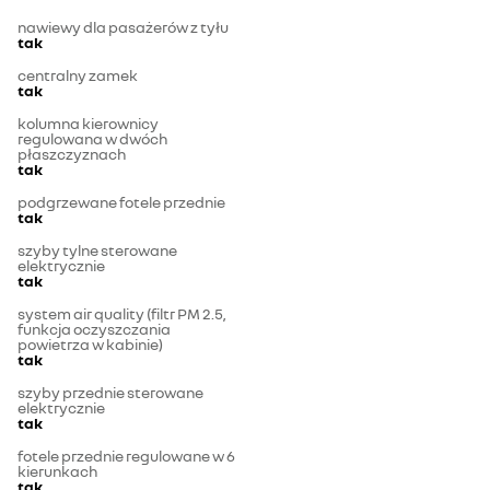
nawiewy dla pasażerów z tyłu
tak
centralny zamek
tak
kolumna kierownicy
regulowana w dwóch
płaszczyznach
tak
podgrzewane fotele przednie
tak
szyby tylne sterowane
elektrycznie
tak
system air quality (filtr PM 2.5,
funkcja oczyszczania
powietrza w kabinie)
tak
szyby przednie sterowane
elektrycznie
tak
fotele przednie regulowane w 6
kierunkach
tak