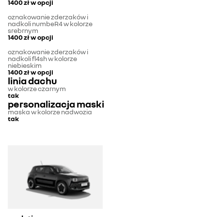
1400 zł
w opcji
oznakowanie zderzaków i
nadkoli numbeR4 w kolorze
srebrnym
1400 zł
w opcji
oznakowanie zderzaków i
nadkoli fl4sh w kolorze
niebieskim
1400 zł
w opcji
linia dachu
w kolorze czarnym
tak
personalizacja maski
maska w kolorze nadwozia
tak