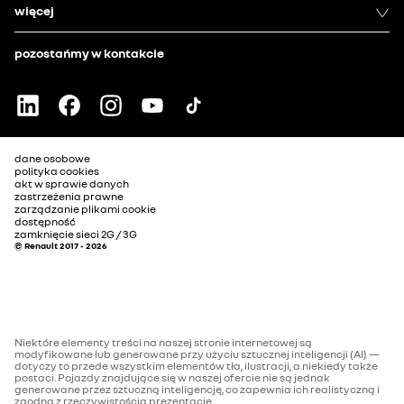
więcej
pozostańmy w kontakcie
dane osobowe
polityka cookies
akt w sprawie danych
zastrzeżenia prawne
zarządzanie plikami cookie
dostępność
zamknięcie sieci 2G / 3G
© Renault 2017 - 2026
Niektóre elementy treści na naszej stronie internetowej są
modyfikowane lub generowane przy użyciu sztucznej inteligencji (AI) —
dotyczy to przede wszystkim elementów tła, ilustracji, a niekiedy także
postaci. Pojazdy znajdujące się w naszej ofercie nie są jednak
generowane przez sztuczną inteligencję, co zapewnia ich realistyczną i
zgodną z rzeczywistością prezentację.