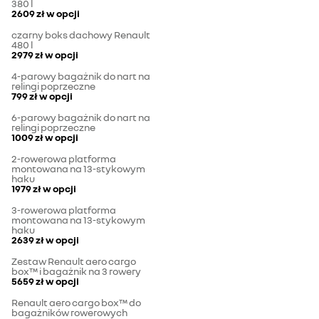
380 l
2609 zł
w opcji
czarny boks dachowy Renault
480 l
2979 zł
w opcji
4-parowy bagażnik do nart na
relingi poprzeczne
799 zł
w opcji
6-parowy bagażnik do nart na
relingi poprzeczne
1009 zł
w opcji
2-rowerowa platforma
montowana na 13-stykowym
haku
1979 zł
w opcji
3-rowerowa platforma
montowana na 13-stykowym
haku
2639 zł
w opcji
Zestaw Renault aero cargo
box™ i bagażnik na 3 rowery
5659 zł
w opcji
Renault aero cargo box™ do
bagażników rowerowych