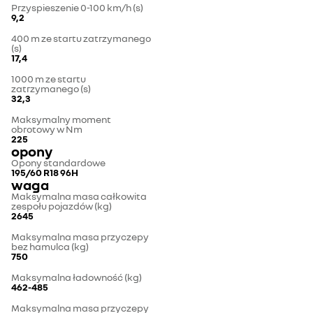
Przyspieszenie 0-100 km/h (s)
9,2
400 m ze startu zatrzymanego
(s)
17,4
1000 m ze startu
zatrzymanego (s)
32,3
Maksymalny moment
obrotowy w Nm
225
opony
Opony standardowe
195/60 R18 96H
waga
Maksymalna masa całkowita
zespołu pojazdów (kg)
2645
Maksymalna masa przyczepy
bez hamulca (kg)
750
Maksymalna ładowność (kg)
462-485
Maksymalna masa przyczepy