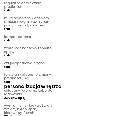
regulator-ogranicznik
predkości
tak
multi-sense z oświetleniem
ambientowym oraz trybami
jazdy: comfort, sport, eco
tak
kamera cofania
tak
zestaw do naprawy zepsutej
opony
tak
czujniki parkowała tylne
tak
funkcja inteligentnej zmiany
prędkości (ISA)
tak
personalizacja wnętrza
składany futerał na kabel do
ładowania
229 zł
w opcji
wymienna nakładka dźwigni
zmiany biegów przy
kierownicy, fr5nch