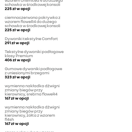
wzorem Unlimited 4 do dużego
schowka w środkowej konsoli
225 zł
w opcji
ciemnoczerwona pokrywka z
wzorem floweR4 do dużego
schowka w środkowej konsoli
225 zł
w opcji
Dywaniki tekstylne Comfort
291 zł
w opcji
Tekstylne dywaniki podłogowe
klasy Premium
406 zł
w opcji
Gumowe dywaniki podłogowe
z uniesionymi brzegami
323 zł
w opcji
wymienna nakładka dźwigni
zmiany biegów przy
kierownicy, srebrna floweR4
167 zł
w opcji
wymienna nakładka dźwigni
zmiany biegów przy
kierownicy, żółta z wzorem
fl4sh
167 zł
w opcji