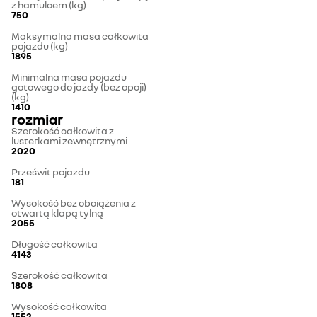
z hamulcem (kg)
750
Maksymalna masa całkowita
pojazdu (kg)
1895
Minimalna masa pojazdu
gotowego do jazdy (bez opcji)
(kg)
1410
rozmiar
Szerokość całkowita z
lusterkami zewnętrznymi
2020
Prześwit pojazdu
181
Wysokość bez obciążenia z
otwartą klapą tylną
2055
Długość całkowita
4143
Szerokość całkowita
1808
Wysokość całkowita
1552