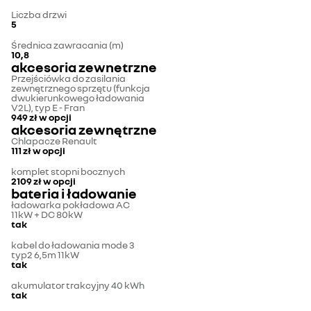
Liczba drzwi
5
Średnica zawracania (m)
10,8
akcesoria zewnetrzne
Przejściówka do zasilania
zewnętrznego sprzętu (funkcja
dwukierunkowego ładowania
V2L), typ E - Fran
949 zł
w opcji
akcesoria zewnętrzne
Chlapacze Renault
111 zł
w opcji
komplet stopni bocznych
2109 zł
w opcji
bateria i ładowanie
ładowarka pokładowa AC
11kW + DC 80kW
tak
kabel do ładowania mode 3
typ2 6,5m 11kW
tak
akumulator trakcyjny 40 kWh
tak