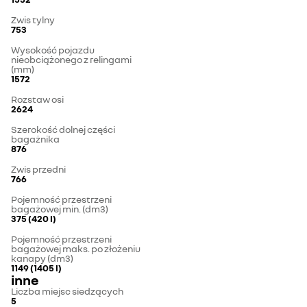
Zwis tylny
753
Wysokość pojazdu
nieobciążonego z relingami
(mm)
1572
Rozstaw osi
2624
Szerokość dolnej części
bagażnika
876
Zwis przedni
766
Pojemność przestrzeni
bagażowej min. (dm3)
375 (420 l)
Pojemność przestrzeni
bagażowej maks. po złożeniu
kanapy (dm3)
1149 (1405 l)
inne
Liczba miejsc siedzących
5