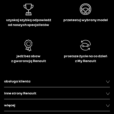
uzyskaj szybką odpowiedź
przetestuj wybrany model
od naszych specjalistów
jedź bez obaw
prostsze życie na co dzień
z gwarancją Renault
z My Renault
obsługa klienta
inne strony Renault
więcej