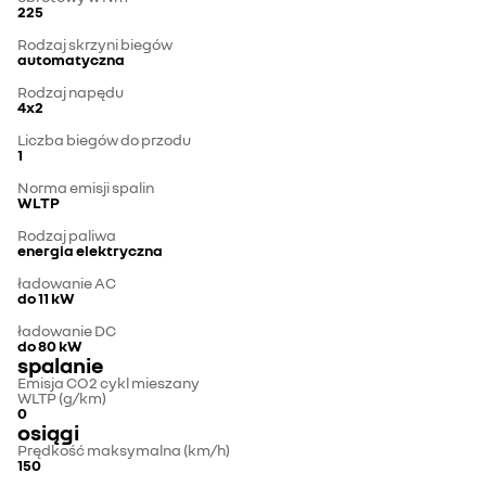
225
Rodzaj skrzyni biegów
automatyczna
Rodzaj napędu
4x2
Liczba biegów do przodu
1
Norma emisji spalin
WLTP
Rodzaj paliwa
energia elektryczna
ładowanie AC
do 11 kW
ładowanie DC
do 80 kW
spalanie
Emisja CO2 cykl mieszany
WLTP (g/km)
0
osiągi
Prędkość maksymalna (km/h)
150