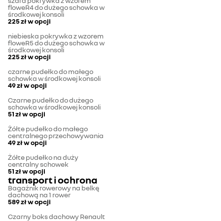
szara pokrywka z wzorem
floweR4 do dużego schowka w
środkowej konsoli
225 zł
w opcji
niebieska pokrywka z wzorem
floweR5 do dużego schowka w
środkowej konsoli
225 zł
w opcji
czarne pudełko do małego
schowka w środkowej konsoli
49 zł
w opcji
Czarne pudełko do dużego
schowka w środkowej konsoli
51 zł
w opcji
Żółte pudełko do małego
centralnego przechowywania
49 zł
w opcji
Żółte pudełko na duży
centralny schowek
51 zł
w opcji
transport i ochrona
Bagażnik rowerowy na belkę
dachową na 1 rower
589 zł
w opcji
Czarny boks dachowy Renault