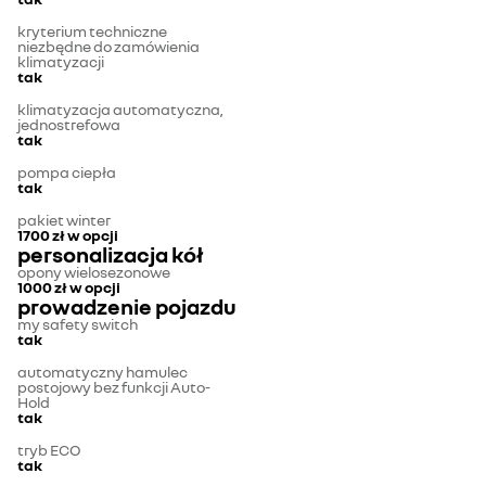
kryterium techniczne
niezbędne do zamówienia
klimatyzacji
tak
klimatyzacja automatyczna,
jednostrefowa
tak
pompa ciepła
tak
pakiet winter
1700 zł
w opcji
personalizacja kół
opony wielosezonowe
1000 zł
w opcji
prowadzenie pojazdu
my safety switch
tak
automatyczny hamulec
postojowy bez funkcji Auto-
Hold
tak
tryb ECO
tak