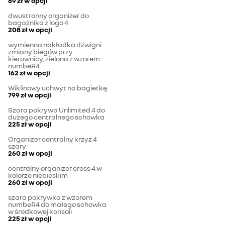
89 zł
w opcji
dwustronny organizer do
bagażnika z logo 4
208 zł
w opcji
wymienna nakładka dźwigni
zmiany biegów przy
kierownicy, zielona z wzorem
numbeR4
162 zł
w opcji
Wiklinowy uchwyt na bagietkę
799 zł
w opcji
Szara pokrywa Unlimited 4 do
dużego centralnego schowka
225 zł
w opcji
Organizer centralny krzyż 4
szary
260 zł
w opcji
centralny organizer cross 4 w
kolorze niebieskim
260 zł
w opcji
szara pokrywka z wzorem
numbeR4 do małego schowka
w środkowej konsoli
225 zł
w opcji