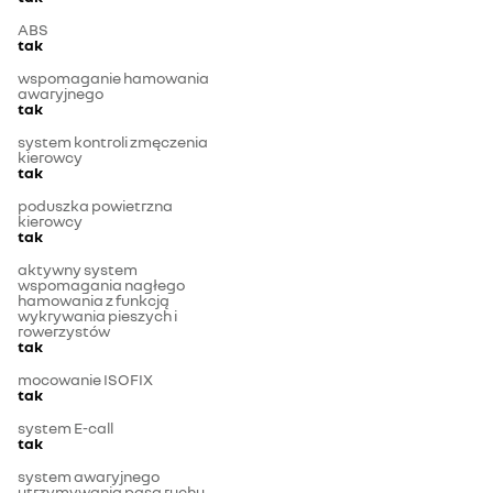
ABS
tak
wspomaganie hamowania
awaryjnego
tak
system kontroli zmęczenia
kierowcy
tak
poduszka powietrzna
kierowcy
tak
aktywny system
wspomagania nagłego
hamowania z funkcją
wykrywania pieszych i
rowerzystów
tak
mocowanie ISOFIX
tak
system E-call
tak
system awaryjnego
utrzymywania pasa ruchu