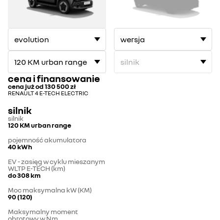
1
2
cena i finansowanie
cena już od
130 500 zł
RENAULT 4 E-TECH ELECTRIC
silnik
silnik
120 KM urban range
pojemność akumulatora
40 kWh
EV - zasięg w cyklu mieszanym
WLTP E-TECH (km)
do 308 km
Moc maksymalna kW (KM)
90 (120)
Maksymalny moment
obrotowy w Nm