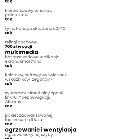
tak
kierownica wykonana z
poliuretanu
tak
tylna kanapa składana 60/40
tak
relingi dachowe
700 zł
w opcji
multimedia
bezprzewodowa replikacja
ekranu smartfona
tak
kolorowy, cyfrowy wyświetlacz
wskaźników i zegarów 7"
tak
system multimedialny openR
link 10,1" bez nawigacji,
Akramys
tak
pakiet zaawansowanej
łączności na 3 lata
tak
ogrzewanie i wentylacja
ogrzewanie tylnej szyby
tak