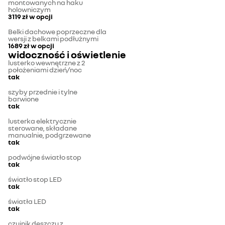
montowanych na haku
holowniczym
3119 zł
w opcji
Belki dachowe poprzeczne dla
wersji z belkami podłużnymi
1689 zł
w opcji
widoczność i oświetlenie
lusterko wewnętrzne z 2
położeniami dzień/noc
tak
szyby przednie i tylne
barwione
tak
lusterka elektrycznie
sterowane, składane
manualnie, podgrzewane
tak
podwójne światło stop
tak
światło stop LED
tak
światła LED
tak
czujnik deszczu z