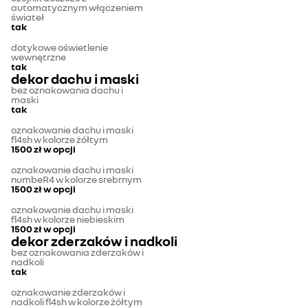
automatycznym włączeniem
świateł
tak
dotykowe oświetlenie
wewnętrzne
tak
dekor dachu i maski
bez oznakowania dachu i
maski
tak
oznakowanie dachu i maski
fl4sh w kolorze żółtym
1500 zł
w opcji
oznakowanie dachu i maski
numbeR4 w kolorze srebrnym
1500 zł
w opcji
oznakowanie dachu i maski
fl4sh w kolorze niebieskim
1500 zł
w opcji
dekor zderzaków i nadkoli
bez oznakowania zderzaków i
nadkoli
tak
oznakowanie zderzaków i
nadkoli fl4sh w kolorze żółtym