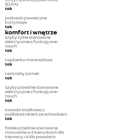
(ELKA)
tak
poduszki powietrzne
kurtynowe
tak
komfort i wnętrze
szyby tylne sterowane
elektrycznie z funkcją one-
touch
tak
tapicerka materiałowa
tak
centralny zamek
tak
szyby przednie sterowane
elektrycznie z funkcją one-
touch
tak
konsola środkowa z
podłokietnikiem ze schowkiem
tak
fotele przednie sterowane
manualnie w 6 kierunkach dla
kierowcy i 4 dla pasażera