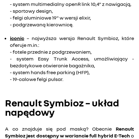
- system multimedialny openR link 10,4" z nawigacją,
- sportowy design,
- felgi aluminiowe 19" w wersji elixir,
- podgrzewaną kierownicę.
iconic
– najwyższa wersja Renault Symbioz, które
oferuje m.in.:
- fotele przednie z podgrzewaniem,
- system Easy Trunk Access, umożliwiający -
bezdotykowe otwieranie bagażnika,
- system hands free parking (HFP),
- 19-calowe felgi pulsar.
Renault Symbioz – układ
napędowy
A co znajduje się pod maską? Obecnie
Renault
Symbioz jest dostępny w wariancie full hybrid E-Tech
o