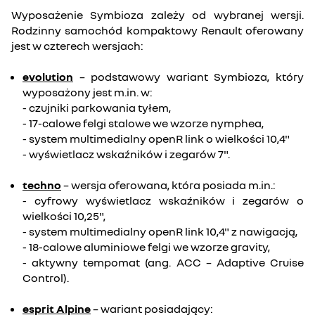
Wyposażenie Symbioza zależy od wybranej wersji.
Rodzinny samochód kompaktowy Renault oferowany
jest w czterech wersjach:
evolution
– podstawowy wariant Symbioza, który
wyposażony jest m.in. w:
- czujniki parkowania tyłem,
- 17-calowe felgi stalowe we wzorze nymphea,
- system multimedialny openR link o wielkości 10,4"
- wyświetlacz wskaźników i zegarów 7".
techno
– wersja oferowana, która posiada m.in.:
- cyfrowy wyświetlacz wskaźników i zegarów o
wielkości 10,25",
- system multimedialny openR link 10,4" z nawigacją,
- 18-calowe aluminiowe felgi we wzorze gravity,
- aktywny tempomat (ang. ACC – Adaptive Cruise
Control).
esprit Alpine
– wariant posiadający: