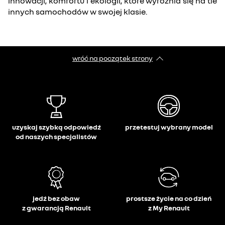
innowacji, komfortu i ekologii, które wyróżnia się na tle
innych samochodów w swojej klasie.
wróć na początek strony
uzyskaj szybką odpowiedź
przetestuj wybrany model
od naszych specjalistów
jedź bez obaw
prostsze życie na co dzień
z gwarancją Renault
z My Renault