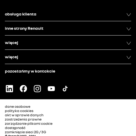
obsługa klienta
inne strony Renault
więcej
więcej
pozostańmy w kontakcie
dane osobowe
polityka cookies
akt w sprawie danych
zastrzeżenia prawne
zarządzanie plikami cookie
dostępność
zamknięcie sieci 2G / 3G
© Renault 2017 - 2026