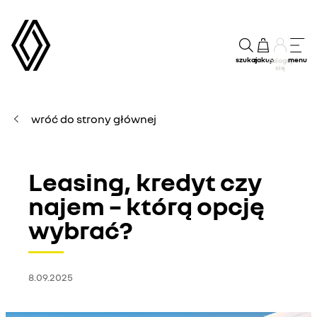
szukaj
zakup
menu
Zaloguj
się
wróć do strony głównej
Leasing, kredyt czy
najem – którą opcję
wybrać?
8.09.2025