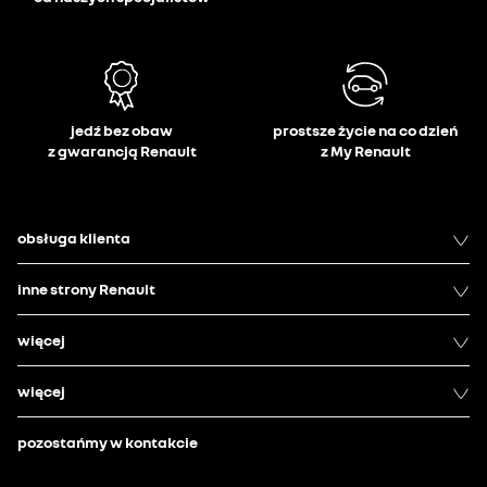
jedź bez obaw
prostsze życie na co dzień
z gwarancją Renault
z My Renault
obsługa klienta
inne strony Renault
więcej
więcej
pozostańmy w kontakcie