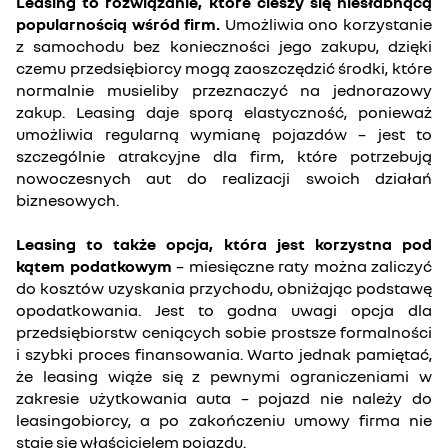
Leasing to rozwiązanie, które cieszy się niesłabnącą
popularnością wśród firm.
Umożliwia ono korzystanie
z samochodu bez konieczności jego zakupu, dzięki
czemu przedsiębiorcy mogą zaoszczędzić środki, które
normalnie musieliby przeznaczyć na jednorazowy
zakup. Leasing daje sporą elastyczność, ponieważ
umożliwia regularną wymianę pojazdów – jest to
szczególnie atrakcyjne dla firm, które potrzebują
nowoczesnych aut do realizacji swoich działań
biznesowych.
Leasing to także opcja, która jest korzystna pod
kątem podatkowym
– miesięczne raty można zaliczyć
do kosztów uzyskania przychodu, obniżając podstawę
opodatkowania. Jest to godna uwagi opcja dla
przedsiębiorstw ceniących sobie prostsze formalności
i szybki proces finansowania. Warto jednak pamiętać,
że leasing wiąże się z pewnymi ograniczeniami w
zakresie użytkowania auta – pojazd nie należy do
leasingobiorcy, a po zakończeniu umowy firma nie
staje się właścicielem pojazdu.