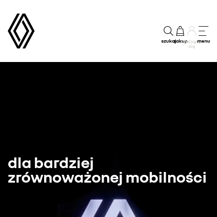
szukaj
zakup
menu
Zaloguj
się
dla bardziej
zrównoważonej mobilności