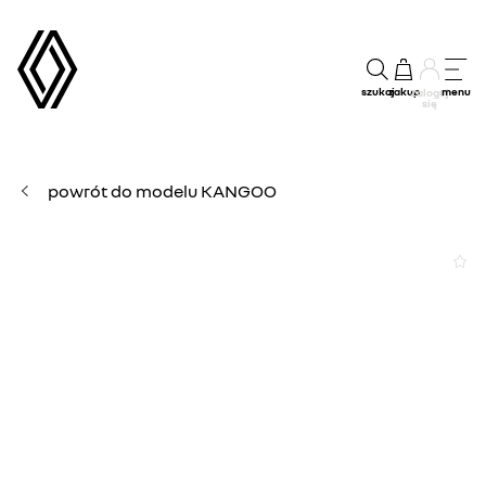
szukaj
zakup
menu
Zaloguj
się
powrót do modelu KANGOO