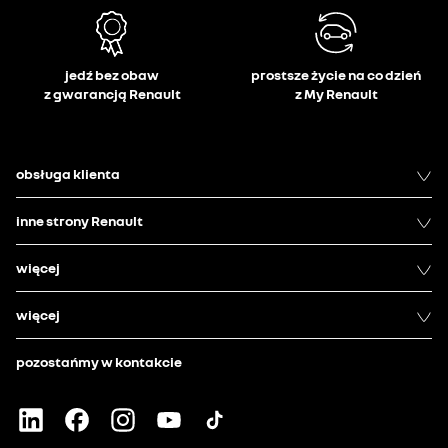
jedź bez obaw
prostsze życie na co dzień
z gwarancją Renault
z My Renault
obsługa klienta
inne strony Renault
więcej
więcej
pozostańmy w kontakcie