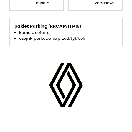
mineral
zapasowe
pakiet Parking (RRCAM ITP15)
kamera cofania
czujniki parkowania przód/tył/bok