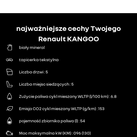
najważniejsze cechy Twojego
Renault KANGOO
biały mineral
tapicerka tekstylna
Liczba drzwi
5
Liczba miejsc siedzących
5
Zużycie paliwa cykl mieszany WLTP (l/100 km)
6.8
Emisja CO2 cykl mieszany WLTP (g/km)
153
pojemność zbiornika paliwa (l)
54
Moc maksymalna kW (KM)
096 (130)