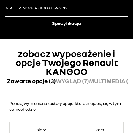
VIN
VF1RFK00375962712
Specyfikacja
zobacz wyposażenie i
opcje Twojego Renault
KANGOO
Zawarte opcje (3)
WYGLĄD (7)
MULTIMEDIA (2
Poniżej wymienione zostały opcje, które znajdują się w tym
samochodzie
biały
koło