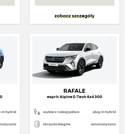
zobacz szczegóły
RAFALE
00
esprit Alpine E-Tech 4x4 300
-in hybrid
wybierz rodzaj paliwa
plug-in hybrid
matyczna
skrzynia biegów
automatyczna