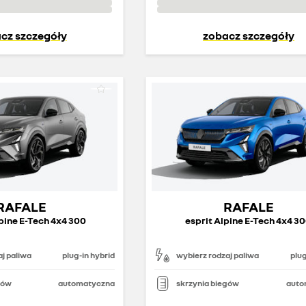
cz szczegóły
zobacz szczegóły
RAFALE
RAFALE
lpine E-Tech 4x4 300
esprit Alpine E-Tech 4x4 3
j paliwa
plug-in hybrid
wybierz rodzaj paliwa
plug
gów
automatyczna
skrzynia biegów
auto