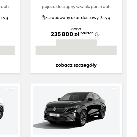
tach
pojazd dostępny w wielu punktach
 tyg.
szacowany czas dostawy: 3 tyg.
cena
235 800 zł
brutto
*
zobacz szczegóły