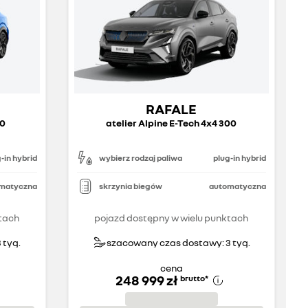
RAFALE
00
atelier Alpine E-Tech 4x4 300
-in hybrid
wybierz rodzaj paliwa
plug-in hybrid
matyczna
skrzynia biegów
automatyczna
tach
pojazd dostępny w wielu punktach
 tyg.
szacowany czas dostawy: 3 tyg.
cena
248 999 zł
brutto
*