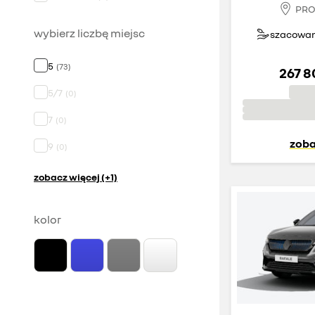
PRO
wybierz liczbę miejsc
szacowany
5
(
73
)
267 8
5/7
(
0
)
7
(
0
)
zoba
9
(
0
)
zobacz więcej (+1)
kolor