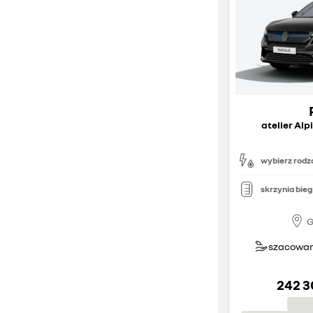
atelier Alp
wybierz rodza
skrzynia bie
G
szacowany
242 3