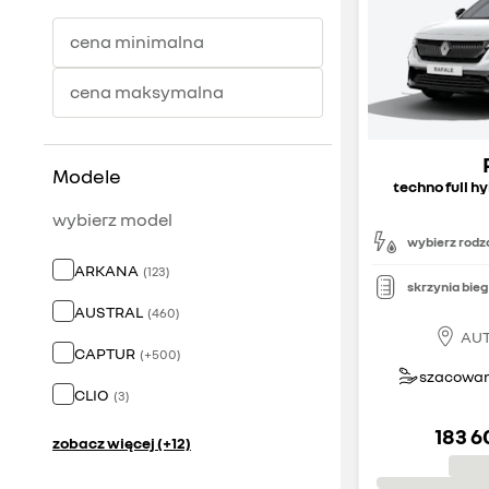
cena minimalna
cena maksymalna
Modele
techno full h
wybierz model
wybierz rodza
ARKANA
(
123
)
skrzynia bie
AUSTRAL
(
460
)
AUT
CAPTUR
(
+
500
)
szacowany
CLIO
(
3
)
183 6
zobacz więcej (+12)