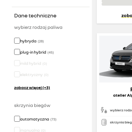
Dane techniczne
zoba
wybierz rodzaj paliwa
hybryda
(
28
)
plug-in hybrid
(
45
)
mild hybrid
(
0
)
elektryczny
(
0
)
zobacz więcej (+3)
atelier A
skrzynia biegów
wybierz rodza
automatyczna
(
73
)
skrzynia bie
manualna
(
0
)