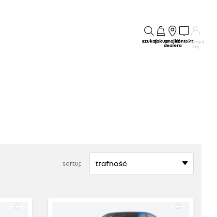
szukaj
zakup
znajdź
kontakt
Zaloguj
dealera
się
sortuj: