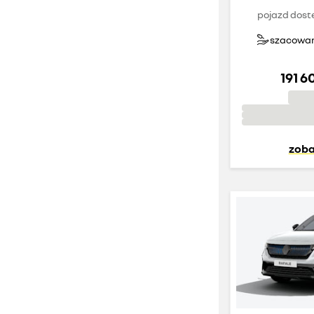
pojazd dost
szacowany
191 6
zoba