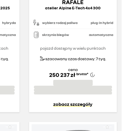
RAFALE
g.2025
atelier Alpine E-Tech 4x4 300
hybryda
wybierz rodzaj paliwa
plug-in hybrid
matyczna
skrzynia biegów
automatyczna
tach
pojazd dostępny w wielu punktach
 tyg.
szacowany czas dostawy: 7 tyg.
cena
250 237 zł
brutto
*
zobacz szczegóły