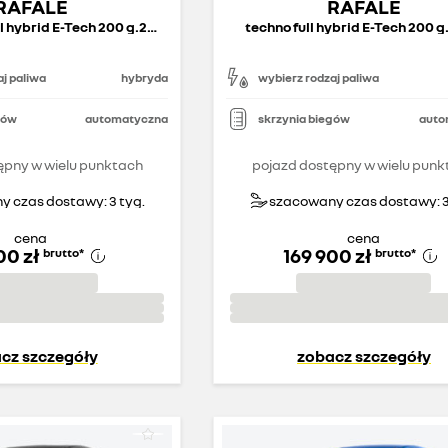
RAFALE
RAFALE
esprit Alpine full hybrid E-Tech 200 g.2025
techno full hybrid E-Tech 200 
j paliwa
hybryda
wybierz rodzaj paliwa
gów
automatyczna
skrzynia biegów
auto
ępny w wielu punktach
pojazd dostępny w wielu punk
 czas dostawy: 3 tyg.
szacowany czas dostawy: 3
cena
cena
00 zł
169 900 zł
brutto
*
brutto
*
cz szczegóły
zobacz szczegóły