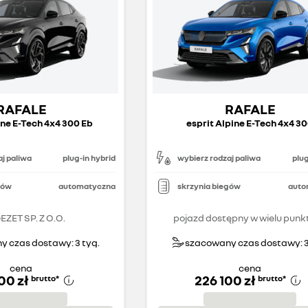
RAFALE
RAFALE
ine E-Tech 4x4 300 Eb
esprit Alpine E-Tech 4x4 3
j paliwa
plug-in hybrid
wybierz rodzaj paliwa
plug
gów
automatyczna
skrzynia biegów
auto
EZET SP. Z O.O.
pojazd dostępny w wielu punk
 czas dostawy: 3 tyg.
szacowany czas dostawy: 3
cena
cena
00 zł
226 100 zł
brutto
*
brutto
*