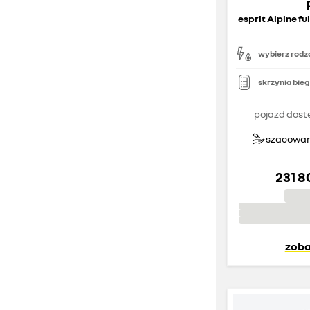
wybierz rodza
skrzynia bie
pojazd dost
szacowany
231 8
zoba