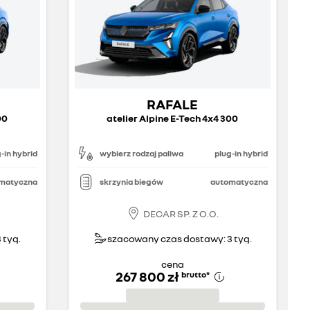
RAFALE
00
atelier Alpine E-Tech 4x4 300
-in hybrid
wybierz rodzaj paliwa
plug-in hybrid
matyczna
skrzynia biegów
automatyczna
DECAR SP. Z O.O.
 tyg.
szacowany czas dostawy: 3 tyg.
cena
267 800 zł
brutto
*