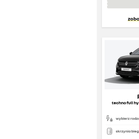
zoba
techno full h
wybierz rodza
skrzynia bie