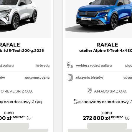
RAFALE
RAFALE
ybrid E-Tech 200 g.2025
atelier Alpine E-Tech 4x4 3
j paliwa
hybryda
wybierz rodzaj paliwa
plug
gów
automatyczna
skrzynia biegów
auto
O REVE SP. Z O.O.
ANABO SP. Z O.O.
 czas dostawy: 3 tyg.
szacowany czas dostawy: 3
cena
cena
00 zł
272 800 zł
brutto
*
brutto
*