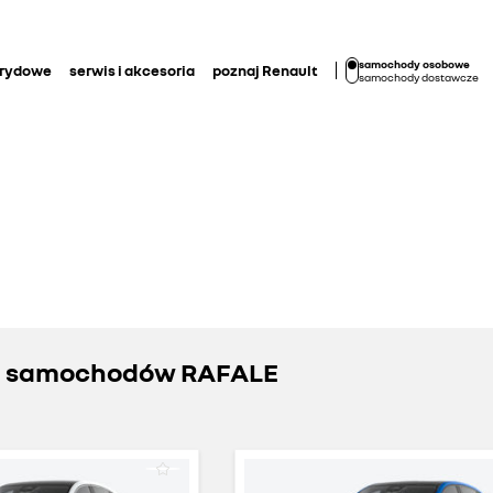
samochody osobowe
brydowe
serwis i akcesoria
poznaj Renault
samochody dostawcze
h samochodów RAFALE