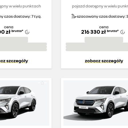
ępny w wielu punktach
pojazd dostępny w wielu punk
 czas dostawy: 7 tyg.
szacowany czas dostawy: 3
cena
cena
00 zł
216 330 zł
brutto
*
brutto
*
cz szczegóły
zobacz szczegóły