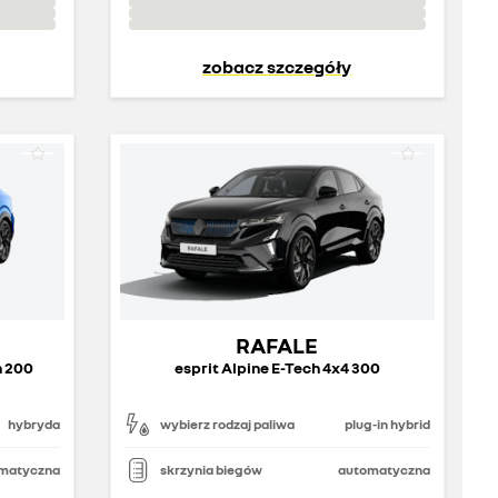
zobacz szczegóły
RAFALE
h 200
esprit Alpine E-Tech 4x4 300
hybryda
wybierz rodzaj paliwa
plug-in hybrid
matyczna
skrzynia biegów
automatyczna