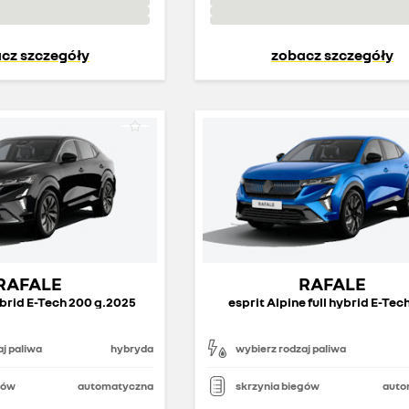
cz szczegóły
zobacz szczegóły
RAFALE
RAFALE
ybrid E-Tech 200 g.2025
esprit Alpine full hybrid E-Tec
j paliwa
hybryda
wybierz rodzaj paliwa
gów
automatyczna
skrzynia biegów
auto