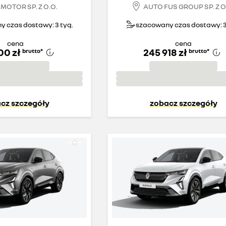
MOTOR SP. Z O.O.
AUTO FUS GROUP SP. Z O.
 czas dostawy: 3 tyg.
szacowany czas dostawy: 3
cena
cena
00 zł
245 918 zł
brutto
*
brutto
*
cz szczegóły
zobacz szczegóły