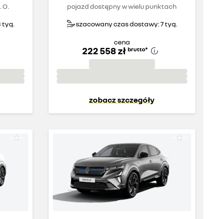
 O.
pojazd dostępny w wielu punktach
 tyg.
szacowany czas dostawy: 7 tyg.
cena
222 558 zł
brutto
*
zobacz szczegóły