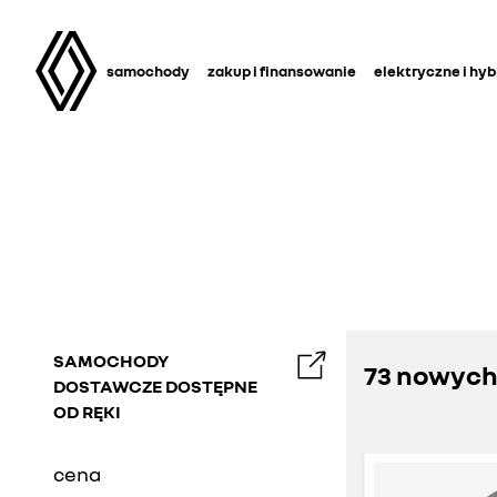
samochody
zakup i finansowanie
elektryczne i hy
SAMOCHODY
73 nowyc
DOSTAWCZE DOSTĘPNE
OD RĘKI
cena