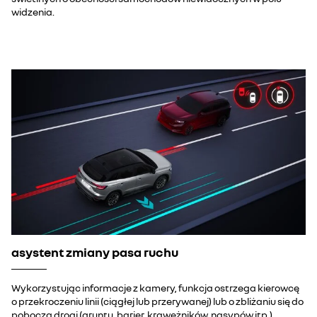
widzenia.
asystent zmiany pasa ruchu
Wykorzystując informacje z kamery, funkcja ostrzega kierowcę
o przekroczeniu linii (ciągłej lub przerywanej) lub o zbliżaniu się do
pobocza drogi (gruntu, barier, krawężników, nasypów itp.).