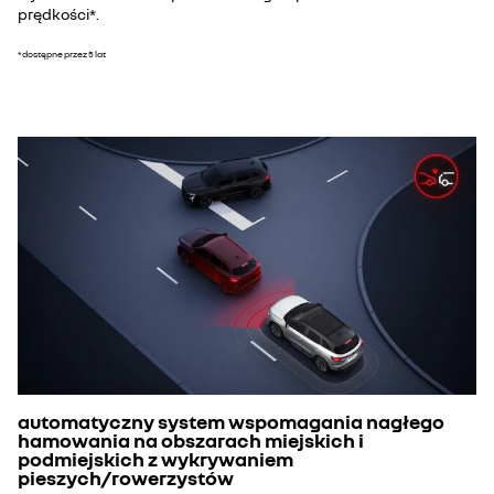
prędkości*.
*dostępne przez 5 lat
automatyczny system wspomagania nagłego
hamowania na obszarach miejskich i
podmiejskich z wykrywaniem
pieszych/rowerzystów