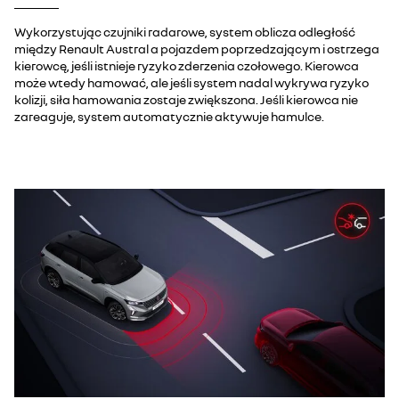
Wykorzystując czujniki radarowe, system oblicza odległość
między Renault Austral a pojazdem poprzedzającym i ostrzega
kierowcę, jeśli istnieje ryzyko zderzenia czołowego. Kierowca
może wtedy hamować, ale jeśli system nadal wykrywa ryzyko
kolizji, siła hamowania zostaje zwiększona. Jeśli kierowca nie
zareaguje, system automatycznie aktywuje hamulce.