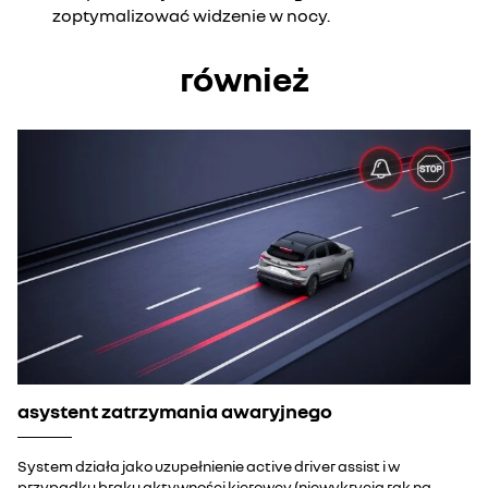
zoptymalizować widzenie w nocy.
również
asystent zatrzymania awaryjnego
System działa jako uzupełnienie active driver assist i w
przypadku braku aktywności kierowcy (niewykrycia rąk na