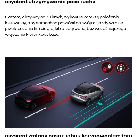
asystent utrzymywania pasa ruchu
System, aktywny od 70 km/h, wykonuje korektę położenia
kierownicy, aby samochód powrócił na swój tor jazdy w razie
przekroczenia linii ciągłej lub przerywanej bez wcześniejszego
włączenia kierunkowskazu.
asystent zmiany pasa ruchu z korygowaniem toru