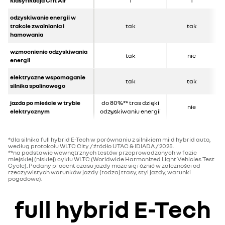
klasyfikacja Crit'Air
1
1
odzyskiwanie energii w
trakcie zwalniania i
tak
tak
hamowania
wzmocnienie odzyskiwania
tak
nie
energii
elektryczne wspomaganie
tak
tak
silnika spalinowego
jazda po mieście w trybie
do 80%** tras dzięki
nie
elektrycznym
odzyskiwaniu energii
*dla silnika full hybrid E-Tech w porównaniu z silnikiem mild hybrid auto,
według protokołu WLTC City / źródło UTAC & IDIADA / 2025.
**na podstawie wewnętrznych testów przeprowadzonych w fazie
miejskiej (niskiej) cyklu WLTC (Worldwide Harmonized Light Vehicles Test
Cycle). Podany procent czasu jazdy może się różnić w zależności od
rzeczywistych warunków jazdy (rodzaj trasy, styl jazdy, warunki
pogodowe).
full hybrid E-Tech