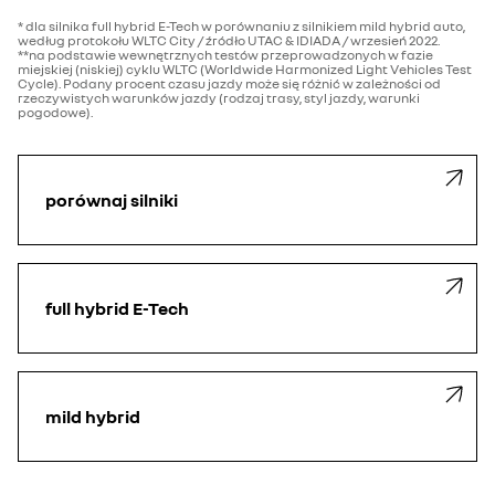
* dla silnika full hybrid E-Tech w porównaniu z silnikiem mild hybrid auto,
według protokołu WLTC City / źródło UTAC & IDIADA / wrzesień 2022.
**na podstawie wewnętrznych testów przeprowadzonych w fazie
miejskiej (niskiej) cyklu WLTC (Worldwide Harmonized Light Vehicles Test
Cycle). Podany procent czasu jazdy może się różnić w zależności od
rzeczywistych warunków jazdy (rodzaj trasy, styl jazdy, warunki
pogodowe).
porównaj silniki
full hybrid E-Tech
mild hybrid