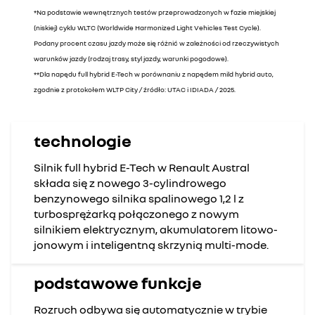
*Na podstawie wewnętrznych testów przeprowadzonych w fazie miejskiej
(niskiej) cyklu WLTC (Worldwide Harmonized Light Vehicles Test Cycle).
Podany procent czasu jazdy może się różnić w zależności od rzeczywistych
warunków jazdy (rodzaj trasy, styl jazdy, warunki pogodowe).
**Dla napędu full hybrid E-Tech w porównaniu z napędem mild hybrid auto,
zgodnie z protokołem WLTP City / źródło: UTAC i IDIADA / 2025.
technologie
Silnik full hybrid E-Tech w Renault Austral
składa się z nowego 3-cylindrowego
benzynowego silnika spalinowego 1,2 l z
turbosprężarką połączonego z nowym
silnikiem elektrycznym, akumulatorem litowo-
jonowym i inteligentną skrzynią multi-mode.
podstawowe funkcje
Rozruch odbywa się automatycznie w trybie