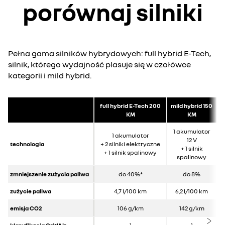
porównaj silniki
Pełna gama silników hybrydowych: full hybrid E-Tech,
silnik, którego wydajność plasuje się w czołówce
kategorii i mild hybrid.
full hybrid E-Tech 200
mild hybrid 150
KM
KM
1 akumulator
1 akumulator
12 V
technologia
+ 2 silniki elektryczne
+ 1 silnik
+ 1 silnik spalinowy
spalinowy
zmniejszenie zużycia paliwa
do 40%*
do 8%
zużycie paliwa
4,7 l/100 km
6,2 l/100 km
emisja CO2
106 g/km
142 g/km