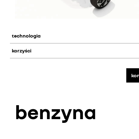
technologia
korzyści
Silnik spalinowy korzysta ze wspomagania elektrycznego p
Dynamiczne ruszanie i przyspieszanie w połączeniu z niski
kon
benzyna