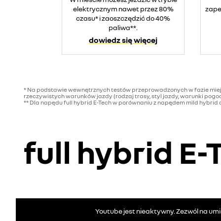
elektrycznym nawet przez 80%
zape
czasu* i zaoszczędzić do 40%
paliwa**.
dowiedz się więcej
* Na podstawie wewnętrznych testów przeprowadzonych w fazie miejski
rzeczywistych warunków jazdy (rodzaj trasy, styl jazdy, warunki pogo
** Dla napędu full hybrid E-Tech w porównaniu z napędem mild hybrid au
full hybrid E
Youtube jest nieaktywny. Zezwól na um