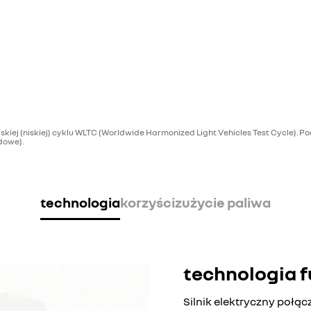
ej (niskiej) cyklu WLTC (Worldwide Harmonized Light Vehicles Test Cycle). Po
dowe).
technologia
korzyści
zużycie paliwa
technologia f
Silnik elektryczny połą