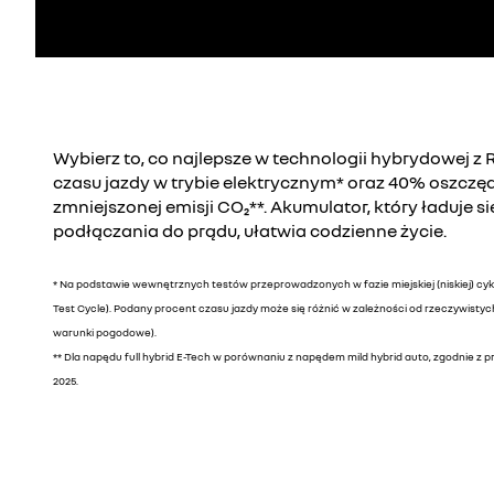
Wybierz to, co najlepsze w technologii hybrydowej z 
czasu jazdy w trybie elektrycznym* oraz 40% oszczę
zmniejszonej emisji CO₂**. Akumulator, który ładuje s
podłączania do prądu, ułatwia codzienne życie.
* Na podstawie wewnętrznych testów przeprowadzonych w fazie miejskiej (niskiej) cy
Test Cycle). Podany procent czasu jazdy może się różnić w zależności od rzeczywistych 
warunki pogodowe).
** Dla napędu full hybrid E-Tech w porównaniu z napędem mild hybrid auto, zgodnie z p
2025.