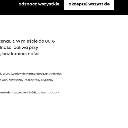
odznacz wszystkie
akceptuj wszystkie
Renault. W mieście do 80%
dności paliwa przy
ię bez konieczności
klu WLTC (Worldwide Harmonized Light Vehicles
warunków jazdy (rodzaj trasy, styl jazdy,
rotokołem WLTP City / źródło: UTAC i IDIADA /