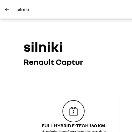
silniki
silniki
Renault Captur
FULL HYBRID E-TECH 160 KM
W mieście możesz jeździć w trybie