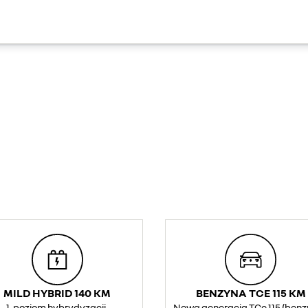
MILD HYBRID 140 KM
BENZYNA TCE 115 KM
1. poziom hybrydyzacji,
Nowa generacja TCe 115 (benz