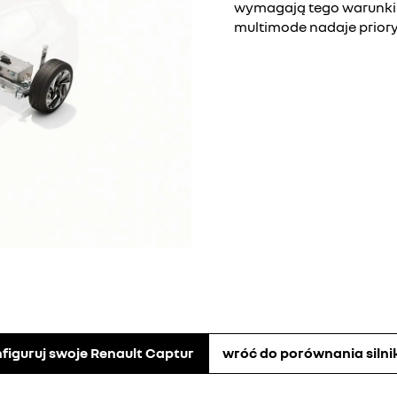
wymagają tego warunki 
multimode nadaje priory
figuruj swoje Renault Captur
wróć do porównania siln