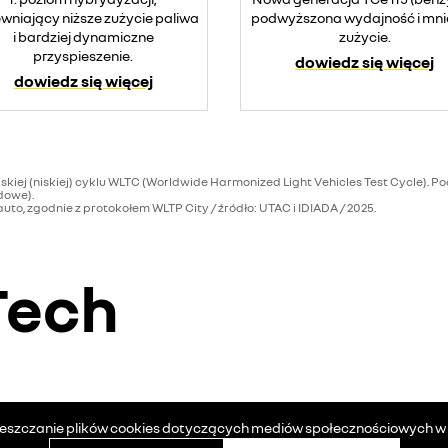
wniający niższe zużycie paliwa
podwyższona wydajność i mni
i bardziej dynamiczne
zużycie.
przyspieszenie.
dowiedz się więcej
dowiedz się więcej
ej (niskiej) cyklu WLTC (Worldwide Harmonized Light Vehicles Test Cycle). Po
dowe).
to, zgodnie z protokołem WLTP City / źródło: UTAC i IDIADA / 2025.
-Tech
ieszczanie plików cookies dotyczących mediów społecznościowych w c