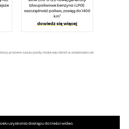
ejsze
(dwupaliwowe:benzyna i LPG):
oszczędność paliwa, zasięg do 1400
km¹
dowiedz się więcej
dany procent czasu jazdy może się różnić w zależności od
elu uzyskania dostępu do treści wideo.