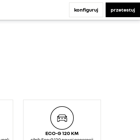
konfiguruj
przetestuj
ECO-G 120 KM
yna):
silnik Eco-G 120 nowej generacji