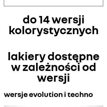
do 14 wersji
kolorystycznych
Youtube jest nieaktywny. Zezwól na umieszczanie plików
lakiery dostępne
cookies dotyczących mediów społecznościowych w celu
uzyskania dostępu do treści wideo.
w zależności od
odznacz wszystkie
wersji
akceptuj wszystkie
wersje evolution i techno