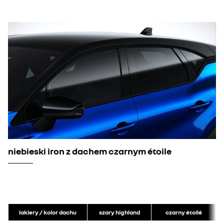
niebieski iron z dachem czarnym étoile
lakiery / kolor dachu
szary highland
czarny étoilé