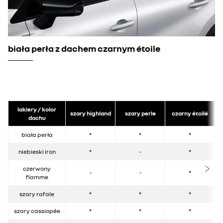
biała perła z dachem czarnym étoile
lakiery / kolor
szary highland
szary perle
czarny étoilé
dachu
biała perła
*
*
*
niebieski iron
*
-
*
czerwony
-
-
*
flamme
szary rafale
*
*
*
szary cassiopée
*
*
*