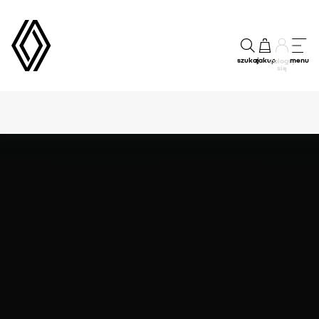
szukaj
zakup
menu
Zaloguj
się